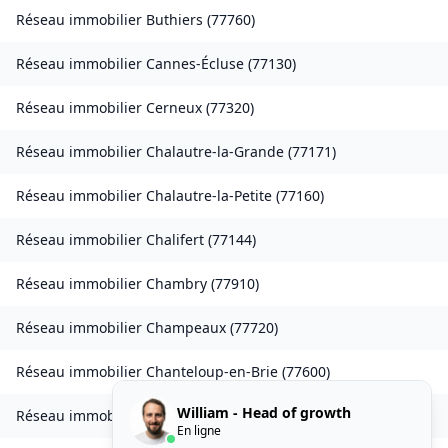
Réseau immobilier
Buthiers
(
77760
)
Réseau immobilier
Cannes-Écluse
(
77130
)
Réseau immobilier
Cerneux
(
77320
)
Réseau immobilier
Chalautre-la-Grande
(
77171
)
Réseau immobilier
Chalautre-la-Petite
(
77160
)
Réseau immobilier
Chalifert
(
77144
)
Réseau immobilier
Chambry
(
77910
)
Réseau immobilier
Champeaux
(
77720
)
Réseau immobilier
Chanteloup-en-Brie
(
77600
)
William - Head of growth
Réseau immobilier
La Chapelle-Rablais
(
77370
)
En ligne