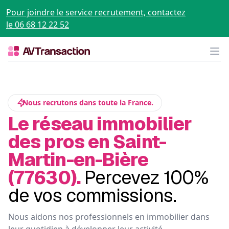
Pour joindre le service recrutement, contactez
le 06 68 12 22 52
Op
Nous recrutons dans toute la France.
Le réseau immobilier
des pros en Saint-
Martin-en-Bière
(77630).
Percevez 100%
de vos commissions.
Nous aidons nos professionnels en immobilier dans