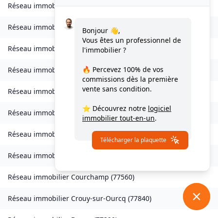
Réseau immobilier
Les Chapelles-Bourbon
(
77610
)
Réseau immobilier
Charmentray
(
77410
)
Bonjour 👋,
Vous êtes un professionnel de
Réseau immobilier
Charny
(
77410
)
l'immobilier ?
🔥 Percevez
100% de vos
Réseau immobilier
Chessy
(
77700
)
commissions
dès la première
vente sans condition.
Réseau immobilier
Combs-la-Ville
(
77380
)
⭐ Découvrez notre
logiciel
Réseau immobilier
Compans
(
77290
)
immobilier tout-en-un
.
Réseau immobilier
Condé-Sainte-Libiaire
(
77450
)
Télécharger la plaquette
Réseau immobilier
Coupvray
(
77700
)
Réseau immobilier
Courchamp
(
77560
)
Réseau immobilier
Crouy-sur-Ourcq
(
77840
)