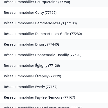
Réseau immobilier
Courquetaine
(
77390
)
Réseau immobilier
Cuisy
(
77165
)
Réseau immobilier
Dammarie-les-Lys
(
77190
)
Réseau immobilier
Dammartin-en-Goële
(
77230
)
Réseau immobilier
Dhuisy
(
77440
)
Réseau immobilier
Donnemarie-Dontilly
(
77520
)
Réseau immobilier
Égligny
(
77126
)
Réseau immobilier
Étrépilly
(
77139
)
Réseau immobilier
Everly
(
77157
)
Réseau immobilier
Faÿ-lès-Nemours
(
77167
)
Réseau immobilier
La Ferté-sous-Jouarre
(
77260
)