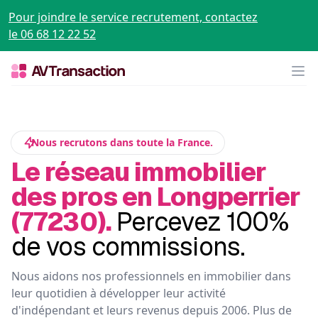
Pour joindre le service recrutement, contactez
le 06 68 12 22 52
Op
Nous recrutons dans toute la France.
Le réseau immobilier
des pros en Longperrier
(77230).
Percevez 100%
de vos commissions.
Nous aidons nos professionnels en immobilier dans
leur quotidien à développer leur activité
d'indépendant et leurs revenus depuis 2006. Plus de