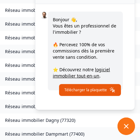
Réseau immobilier
Charny
(
77410
)
Bonjour 👋,
Réseau immobilier
Chessy
(
77700
)
Vous êtes un professionnel de
l'immobilier ?
Réseau immobilier
Combs-la-Ville
(
77380
)
🔥 Percevez
100% de vos
commissions
dès la première
Réseau immobilier
Compans
(
77290
)
vente sans condition.
Réseau immobilier
Condé-Sainte-Libiaire
(
77450
)
⭐ Découvrez notre
logiciel
immobilier tout-en-un
.
Réseau immobilier
Coupvray
(
77700
)
Télécharger la plaquette
Réseau immobilier
Courchamp
(
77560
)
Réseau immobilier
Crouy-sur-Ourcq
(
77840
)
Réseau immobilier
Dagny
(
77320
)
Réseau immobilier
Dampmart
(
77400
)