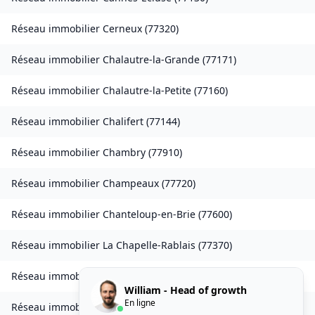
Réseau immobilier
Cerneux
(
77320
)
Réseau immobilier
Chalautre-la-Grande
(
77171
)
Réseau immobilier
Chalautre-la-Petite
(
77160
)
Réseau immobilier
Chalifert
(
77144
)
Réseau immobilier
Chambry
(
77910
)
Réseau immobilier
Champeaux
(
77720
)
Réseau immobilier
Chanteloup-en-Brie
(
77600
)
Réseau immobilier
La Chapelle-Rablais
(
77370
)
Réseau immobilier
Les Chapelles-Bourbon
(
77610
)
William - Head of growth
En ligne
Réseau immobilier
Charmentray
(
77410
)