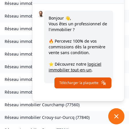
Réseau immobilier
Les Chapelles-Bourbon
(
77610
)
Réseau immobilier
Charmentray
(
77410
)
Bonjour 👋,
Vous êtes un professionnel de
Réseau immobilier
Charny
(
77410
)
l'immobilier ?
🔥 Percevez
100% de vos
Réseau immobilier
Chessy
(
77700
)
commissions
dès la première
vente sans condition.
Réseau immobilier
Combs-la-Ville
(
77380
)
⭐ Découvrez notre
logiciel
Réseau immobilier
Compans
(
77290
)
immobilier tout-en-un
.
Réseau immobilier
Condé-Sainte-Libiaire
(
77450
)
Télécharger la plaquette
Réseau immobilier
Coupvray
(
77700
)
Réseau immobilier
Courchamp
(
77560
)
Réseau immobilier
Crouy-sur-Ourcq
(
77840
)