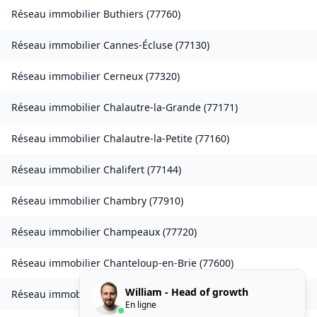
Réseau immobilier
Buthiers
(
77760
)
Réseau immobilier
Cannes-Écluse
(
77130
)
Réseau immobilier
Cerneux
(
77320
)
Réseau immobilier
Chalautre-la-Grande
(
77171
)
Réseau immobilier
Chalautre-la-Petite
(
77160
)
Réseau immobilier
Chalifert
(
77144
)
Réseau immobilier
Chambry
(
77910
)
Réseau immobilier
Champeaux
(
77720
)
Réseau immobilier
Chanteloup-en-Brie
(
77600
)
William - Head of growth
Réseau immobilier
La Chapelle-Rablais
(
77370
)
En ligne