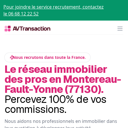
Pour joindre le service recrutement, contactez
le 06 68 12 22 52
Op
Nous recrutons dans toute la France.
Le réseau immobilier
des pros en Montereau-
Fault-Yonne (77130).
Percevez 100% de vos
commissions.
Nous aidons nos professionnels en immobilier dans