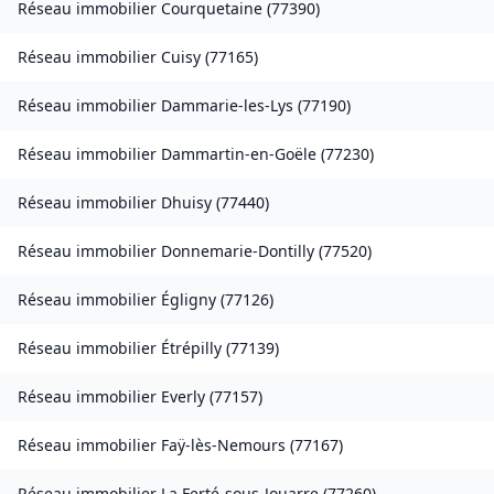
Réseau immobilier
Courquetaine
(
77390
)
Réseau immobilier
Cuisy
(
77165
)
Réseau immobilier
Dammarie-les-Lys
(
77190
)
Réseau immobilier
Dammartin-en-Goële
(
77230
)
Réseau immobilier
Dhuisy
(
77440
)
Réseau immobilier
Donnemarie-Dontilly
(
77520
)
Réseau immobilier
Égligny
(
77126
)
Réseau immobilier
Étrépilly
(
77139
)
Réseau immobilier
Everly
(
77157
)
Réseau immobilier
Faÿ-lès-Nemours
(
77167
)
Réseau immobilier
La Ferté-sous-Jouarre
(
77260
)