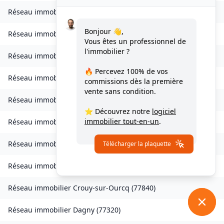
Réseau immobilier
Charmentray
(
77410
)
Bonjour 👋,
Réseau immobilier
Charny
(
77410
)
Vous êtes un professionnel de
l'immobilier ?
Réseau immobilier
Chessy
(
77700
)
🔥 Percevez
100% de vos
Réseau immobilier
Combs-la-Ville
(
77380
)
commissions
dès la première
vente sans condition.
Réseau immobilier
Compans
(
77290
)
⭐ Découvrez notre
logiciel
immobilier tout-en-un
.
Réseau immobilier
Condé-Sainte-Libiaire
(
77450
)
Réseau immobilier
Coupvray
(
77700
)
Télécharger la plaquette
Réseau immobilier
Courchamp
(
77560
)
Réseau immobilier
Crouy-sur-Ourcq
(
77840
)
Réseau immobilier
Dagny
(
77320
)