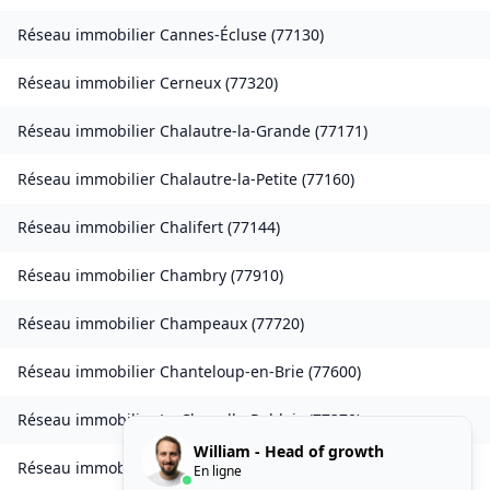
Réseau immobilier
Cannes-Écluse
(
77130
)
Réseau immobilier
Cerneux
(
77320
)
Réseau immobilier
Chalautre-la-Grande
(
77171
)
Réseau immobilier
Chalautre-la-Petite
(
77160
)
Réseau immobilier
Chalifert
(
77144
)
Réseau immobilier
Chambry
(
77910
)
Réseau immobilier
Champeaux
(
77720
)
Réseau immobilier
Chanteloup-en-Brie
(
77600
)
Réseau immobilier
La Chapelle-Rablais
(
77370
)
William - Head of growth
Réseau immobilier
Les Chapelles-Bourbon
(
77610
)
En ligne