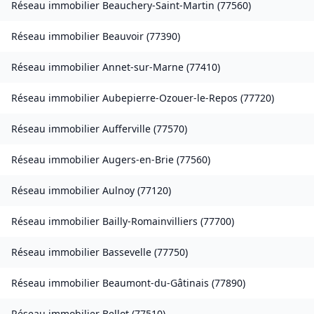
Réseau immobilier
Beauchery-Saint-Martin
(
77560
)
Réseau immobilier
Beauvoir
(
77390
)
Réseau immobilier
Annet-sur-Marne
(
77410
)
Réseau immobilier
Aubepierre-Ozouer-le-Repos
(
77720
)
Réseau immobilier
Aufferville
(
77570
)
Réseau immobilier
Augers-en-Brie
(
77560
)
Réseau immobilier
Aulnoy
(
77120
)
Réseau immobilier
Bailly-Romainvilliers
(
77700
)
Réseau immobilier
Bassevelle
(
77750
)
Réseau immobilier
Beaumont-du-Gâtinais
(
77890
)
Réseau immobilier
Bellot
(
77510
)