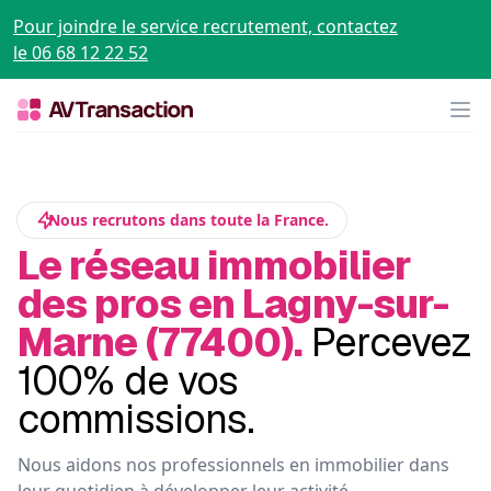
Pour joindre le service recrutement, contactez
le 06 68 12 22 52
Op
Nous recrutons dans toute la France.
Le réseau immobilier
des pros en Lagny-sur-
Marne (77400).
Percevez
100% de vos
commissions.
Nous aidons nos professionnels en immobilier dans