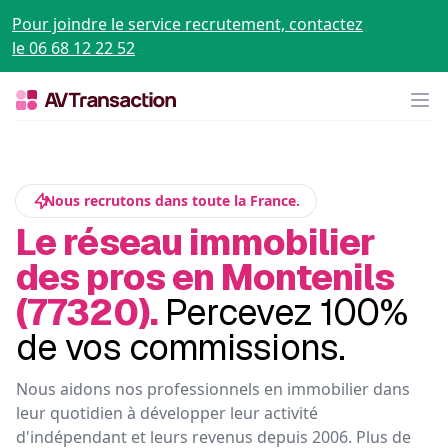
Pour joindre le service recrutement, contactez
le 06 68 12 22 52
Op
Nous recrutons dans toute la France.
Le réseau immobilier
des pros en Montenils
(77320).
Percevez 100%
de vos commissions.
Nous aidons nos professionnels en immobilier dans
leur quotidien à développer leur activité
d'indépendant et leurs revenus depuis 2006. Plus de