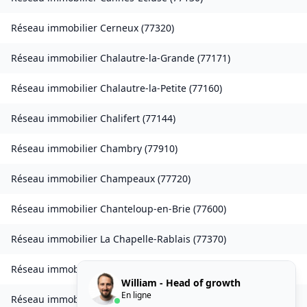
Réseau immobilier
Cerneux
(
77320
)
Réseau immobilier
Chalautre-la-Grande
(
77171
)
Réseau immobilier
Chalautre-la-Petite
(
77160
)
Réseau immobilier
Chalifert
(
77144
)
Réseau immobilier
Chambry
(
77910
)
Réseau immobilier
Champeaux
(
77720
)
Réseau immobilier
Chanteloup-en-Brie
(
77600
)
Réseau immobilier
La Chapelle-Rablais
(
77370
)
Réseau immobilier
Les Chapelles-Bourbon
(
77610
)
William - Head of growth
En ligne
Réseau immobilier
Charmentray
(
77410
)