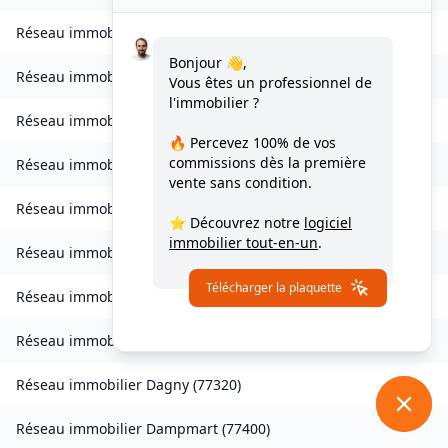
Réseau immobilier
Charny
(
77410
)
Bonjour 👋,
Réseau immobilier
Chessy
(
77700
)
Vous êtes un professionnel de
l'immobilier ?
Réseau immobilier
Combs-la-Ville
(
77380
)
🔥 Percevez
100% de vos
commissions
dès la première
Réseau immobilier
Compans
(
77290
)
vente sans condition.
Réseau immobilier
Condé-Sainte-Libiaire
(
77450
)
⭐ Découvrez notre
logiciel
immobilier tout-en-un
.
Réseau immobilier
Coupvray
(
77700
)
Télécharger la plaquette
Réseau immobilier
Courchamp
(
77560
)
Réseau immobilier
Crouy-sur-Ourcq
(
77840
)
Réseau immobilier
Dagny
(
77320
)
Réseau immobilier
Dampmart
(
77400
)