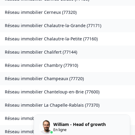
Réseau immobilier
Cerneux
(
77320
)
Réseau immobilier
Chalautre-la-Grande
(
77171
)
Réseau immobilier
Chalautre-la-Petite
(
77160
)
Réseau immobilier
Chalifert
(
77144
)
Réseau immobilier
Chambry
(
77910
)
Réseau immobilier
Champeaux
(
77720
)
Réseau immobilier
Chanteloup-en-Brie
(
77600
)
Réseau immobilier
La Chapelle-Rablais
(
77370
)
Réseau immobilier
Les Chapelles-Bourbon
(
77610
)
William - Head of growth
En ligne
Réseau immobilier
Charmentray
(
77410
)