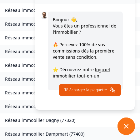
Réseau immobilier
Charny
(
77410
)
Bonjour 👋,
Réseau immobilier
Chessy
(
77700
)
Vous êtes un professionnel de
l'immobilier ?
Réseau immobilier
Combs-la-Ville
(
77380
)
🔥 Percevez
100% de vos
commissions
dès la première
Réseau immobilier
Compans
(
77290
)
vente sans condition.
Réseau immobilier
Condé-Sainte-Libiaire
(
77450
)
⭐ Découvrez notre
logiciel
immobilier tout-en-un
.
Réseau immobilier
Coupvray
(
77700
)
Télécharger la plaquette
Réseau immobilier
Courchamp
(
77560
)
Réseau immobilier
Crouy-sur-Ourcq
(
77840
)
Réseau immobilier
Dagny
(
77320
)
Réseau immobilier
Dampmart
(
77400
)