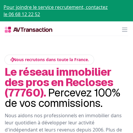
Pour joindre le service recrutement, contactez
le 06 68 12 22 52
Op
Nous recrutons dans toute la France.
Le réseau immobilier
des pros en Recloses
(77760).
Percevez 100%
de vos commissions.
Nous aidons nos professionnels en immobilier dans
leur quotidien à développer leur activité
d'indépendant et leurs revenus depuis 2006. Plus de