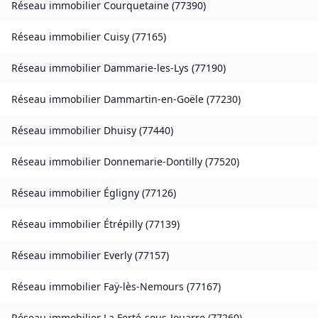
Réseau immobilier
Courquetaine
(
77390
)
Réseau immobilier
Cuisy
(
77165
)
Réseau immobilier
Dammarie-les-Lys
(
77190
)
Réseau immobilier
Dammartin-en-Goële
(
77230
)
Réseau immobilier
Dhuisy
(
77440
)
Réseau immobilier
Donnemarie-Dontilly
(
77520
)
Réseau immobilier
Égligny
(
77126
)
Réseau immobilier
Étrépilly
(
77139
)
Réseau immobilier
Everly
(
77157
)
Réseau immobilier
Faÿ-lès-Nemours
(
77167
)
Réseau immobilier
La Ferté-sous-Jouarre
(
77260
)