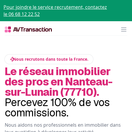
Pour joindre le service recrutement, contactez
le 06 68 12 22 52
Op
Nous recrutons dans toute la France.
Le réseau immobilier
des pros en Nanteau-
sur-Lunain (77710).
Percevez 100% de vos
commissions.
Nous aidons nos professionnels en immobilier dans