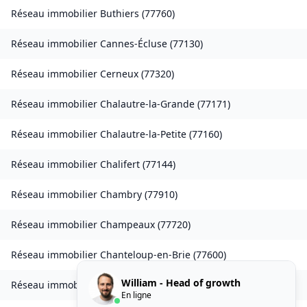
Réseau immobilier
Buthiers
(
77760
)
Réseau immobilier
Cannes-Écluse
(
77130
)
Réseau immobilier
Cerneux
(
77320
)
Réseau immobilier
Chalautre-la-Grande
(
77171
)
Réseau immobilier
Chalautre-la-Petite
(
77160
)
Réseau immobilier
Chalifert
(
77144
)
Réseau immobilier
Chambry
(
77910
)
Réseau immobilier
Champeaux
(
77720
)
Réseau immobilier
Chanteloup-en-Brie
(
77600
)
William - Head of growth
Réseau immobilier
La Chapelle-Rablais
(
77370
)
En ligne