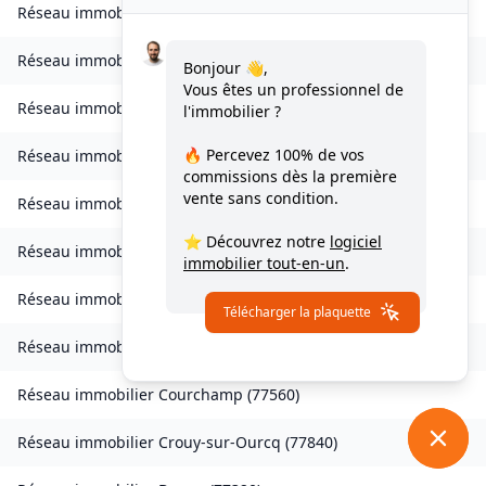
Réseau immobilier
Les Chapelles-Bourbon
(
77610
)
Réseau immobilier
Charmentray
(
77410
)
Bonjour 👋,
Vous êtes un professionnel de
Réseau immobilier
Charny
(
77410
)
l'immobilier ?
🔥 Percevez
100% de vos
Réseau immobilier
Chessy
(
77700
)
commissions
dès la première
vente sans condition.
Réseau immobilier
Combs-la-Ville
(
77380
)
⭐ Découvrez notre
logiciel
Réseau immobilier
Compans
(
77290
)
immobilier tout-en-un
.
Réseau immobilier
Condé-Sainte-Libiaire
(
77450
)
Télécharger la plaquette
Réseau immobilier
Coupvray
(
77700
)
Réseau immobilier
Courchamp
(
77560
)
Réseau immobilier
Crouy-sur-Ourcq
(
77840
)