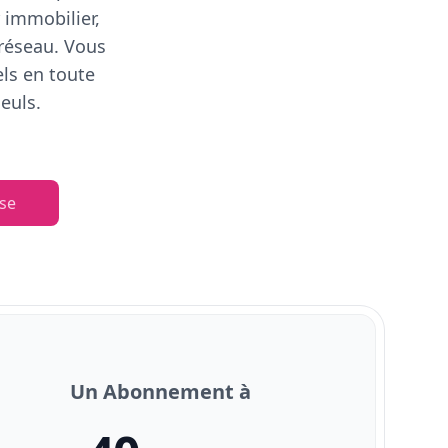
 immobilier,
 réseau. Vous
els en toute
euls.
se
Un Abonnement à