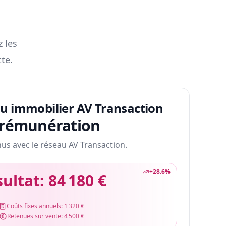
z les
te.
au immobilier AV Transaction
 rémunération
nus avec le réseau AV Transaction.
+
28.6
%
sultat:
84 180 €
Coûts fixes annuels:
1 320 €
Retenues sur vente:
4 500 €