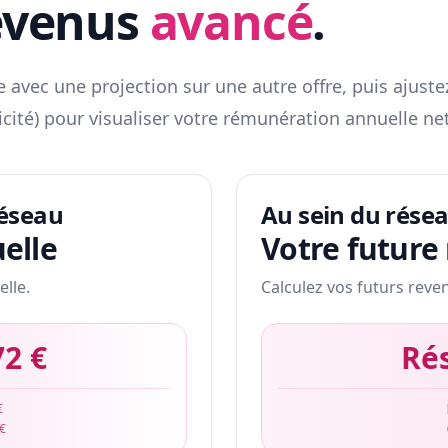
evenus
avancé
.
 avec une projection sur une autre offre, puis ajuste
icité) pour visualiser votre rémunération annuelle net
réseau
Au sein du rése
elle
Votre future
elle.
Calculez vos futurs reve
72 €
Ré
€
 €