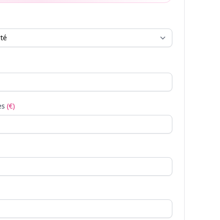
es
(€)