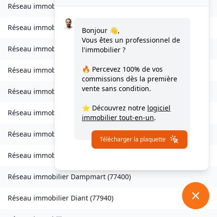
Réseau immobilier
Chessy
(
77700
)
Réseau immobilier
Combs-la-Ville
(
77380
)
Bonjour 👋,
Vous êtes un professionnel de
Réseau immobilier
Compans
(
77290
)
l'immobilier ?
🔥 Percevez
100% de vos
Réseau immobilier
Condé-Sainte-Libiaire
(
77450
)
commissions
dès la première
vente sans condition.
Réseau immobilier
Coupvray
(
77700
)
⭐ Découvrez notre
logiciel
Réseau immobilier
Courchamp
(
77560
)
immobilier tout-en-un
.
Réseau immobilier
Crouy-sur-Ourcq
(
77840
)
Télécharger la plaquette
Réseau immobilier
Dagny
(
77320
)
Réseau immobilier
Dampmart
(
77400
)
Réseau immobilier
Diant
(
77940
)