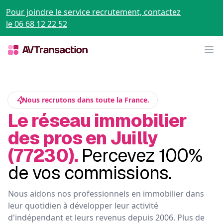
Pour joindre le service recrutement, contactez
le 06 68 12 22 52
Op
Nous recrutons dans toute la France.
Le réseau immobilier
des pros en Juilly
(77230).
Percevez 100%
de vos commissions.
Nous aidons nos professionnels en immobilier dans
leur quotidien à développer leur activité
d'indépendant et leurs revenus depuis 2006. Plus de