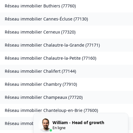
Réseau immobilier
Buthiers
(
77760
)
Réseau immobilier
Cannes-Écluse
(
77130
)
Réseau immobilier
Cerneux
(
77320
)
Réseau immobilier
Chalautre-la-Grande
(
77171
)
Réseau immobilier
Chalautre-la-Petite
(
77160
)
Réseau immobilier
Chalifert
(
77144
)
Réseau immobilier
Chambry
(
77910
)
Réseau immobilier
Champeaux
(
77720
)
Réseau immobilier
Chanteloup-en-Brie
(
77600
)
William - Head of growth
Réseau immobilier
La Chapelle-Rablais
(
77370
)
En ligne