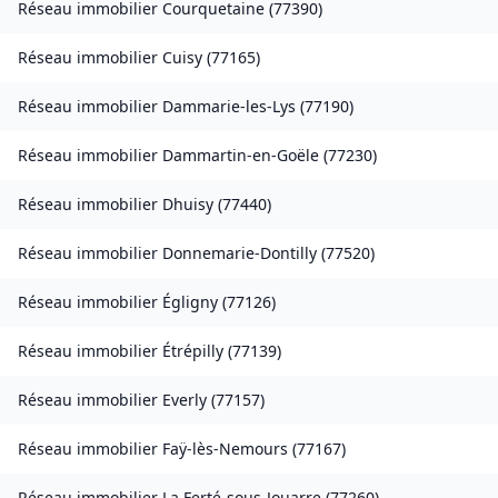
Réseau immobilier
Courquetaine
(
77390
)
Réseau immobilier
Cuisy
(
77165
)
Réseau immobilier
Dammarie-les-Lys
(
77190
)
Réseau immobilier
Dammartin-en-Goële
(
77230
)
Réseau immobilier
Dhuisy
(
77440
)
Réseau immobilier
Donnemarie-Dontilly
(
77520
)
Réseau immobilier
Égligny
(
77126
)
Réseau immobilier
Étrépilly
(
77139
)
Réseau immobilier
Everly
(
77157
)
Réseau immobilier
Faÿ-lès-Nemours
(
77167
)
Réseau immobilier
La Ferté-sous-Jouarre
(
77260
)