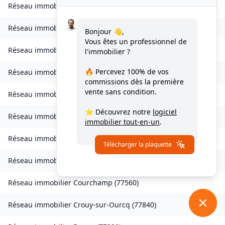
Réseau immobilier
Les Chapelles-Bourbon
(
77610
)
Réseau immobilier
Charmentray
(
77410
)
Bonjour 👋,
Vous êtes un professionnel de
Réseau immobilier
Charny
(
77410
)
l'immobilier ?
🔥 Percevez
100% de vos
Réseau immobilier
Chessy
(
77700
)
commissions
dès la première
vente sans condition.
Réseau immobilier
Combs-la-Ville
(
77380
)
⭐ Découvrez notre
logiciel
Réseau immobilier
Compans
(
77290
)
immobilier tout-en-un
.
Réseau immobilier
Condé-Sainte-Libiaire
(
77450
)
Télécharger la plaquette
Réseau immobilier
Coupvray
(
77700
)
Réseau immobilier
Courchamp
(
77560
)
Réseau immobilier
Crouy-sur-Ourcq
(
77840
)