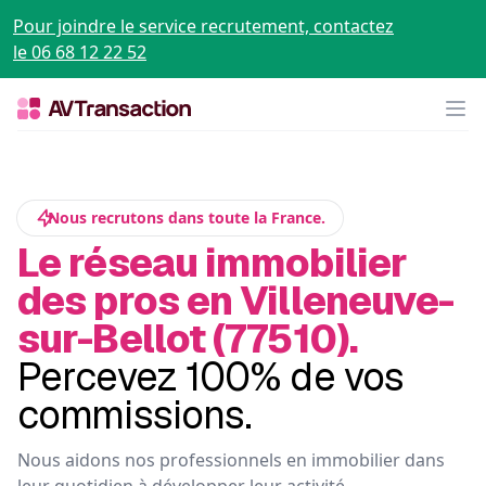
Pour joindre le service recrutement, contactez
le 06 68 12 22 52
Op
Nous recrutons dans toute la France.
Le réseau immobilier
des pros en Villeneuve-
sur-Bellot (77510).
Percevez 100% de vos
commissions.
Nous aidons nos professionnels en immobilier dans