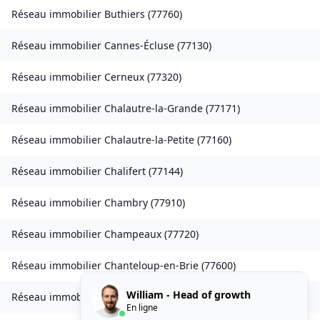
Réseau immobilier
Buthiers
(
77760
)
Réseau immobilier
Cannes-Écluse
(
77130
)
Réseau immobilier
Cerneux
(
77320
)
Réseau immobilier
Chalautre-la-Grande
(
77171
)
Réseau immobilier
Chalautre-la-Petite
(
77160
)
Réseau immobilier
Chalifert
(
77144
)
Réseau immobilier
Chambry
(
77910
)
Réseau immobilier
Champeaux
(
77720
)
Réseau immobilier
Chanteloup-en-Brie
(
77600
)
William - Head of growth
Réseau immobilier
La Chapelle-Rablais
(
77370
)
En ligne