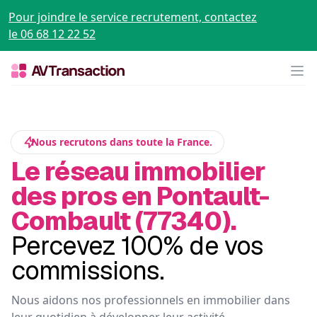
Pour joindre le service recrutement, contactez
le 06 68 12 22 52
Op
Nous recrutons dans toute la France.
Le réseau immobilier
des pros en Pontault-
Combault (77340).
Percevez 100% de vos
commissions.
Nous aidons nos professionnels en immobilier dans