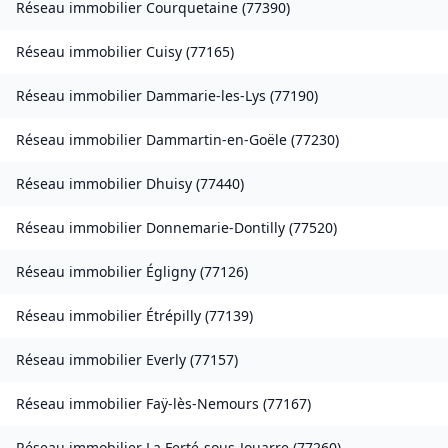
Réseau immobilier
Courquetaine
(
77390
)
Réseau immobilier
Cuisy
(
77165
)
Réseau immobilier
Dammarie-les-Lys
(
77190
)
Réseau immobilier
Dammartin-en-Goële
(
77230
)
Réseau immobilier
Dhuisy
(
77440
)
Réseau immobilier
Donnemarie-Dontilly
(
77520
)
Réseau immobilier
Égligny
(
77126
)
Réseau immobilier
Étrépilly
(
77139
)
Réseau immobilier
Everly
(
77157
)
Réseau immobilier
Faÿ-lès-Nemours
(
77167
)
Réseau immobilier
La Ferté-sous-Jouarre
(
77260
)