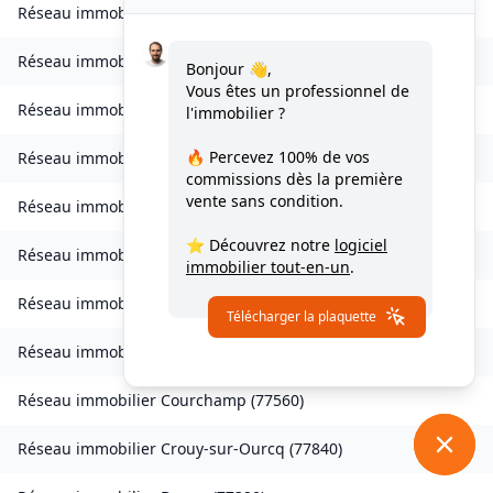
Réseau immobilier
Les Chapelles-Bourbon
(
77610
)
Réseau immobilier
Charmentray
(
77410
)
Bonjour 👋,
Vous êtes un professionnel de
Réseau immobilier
Charny
(
77410
)
l'immobilier ?
🔥 Percevez
100% de vos
Réseau immobilier
Chessy
(
77700
)
commissions
dès la première
vente sans condition.
Réseau immobilier
Combs-la-Ville
(
77380
)
⭐ Découvrez notre
logiciel
Réseau immobilier
Compans
(
77290
)
immobilier tout-en-un
.
Réseau immobilier
Condé-Sainte-Libiaire
(
77450
)
Télécharger la plaquette
Réseau immobilier
Coupvray
(
77700
)
Réseau immobilier
Courchamp
(
77560
)
Réseau immobilier
Crouy-sur-Ourcq
(
77840
)