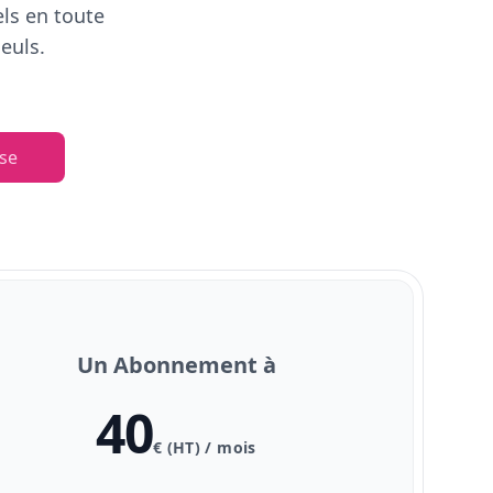
els en toute
euls.
se
Un Abonnement à
40
€ (HT) / mois