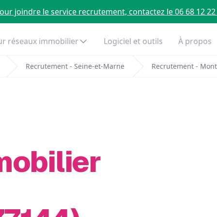
our joindre le service recrutement, contactez le 06 68 12 22
r réseaux immobilier
Logiciel et outils
À propos
Recrutement - Seine-et-Marne
Recrutement - Mont
mobilier