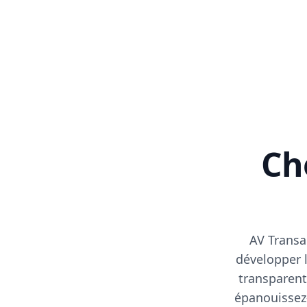
Cho
AV Transa
développer l
transparent
épanouissez-