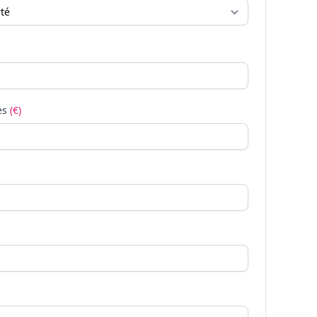
es
(€)