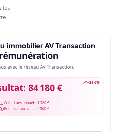
z les
te.
au immobilier AV Transaction
 rémunération
nus avec le réseau AV Transaction.
+
28.6
%
sultat:
84 180 €
Coûts fixes annuels:
1 320 €
Retenues sur vente:
4 500 €