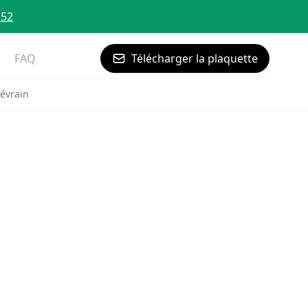
 52
FAQ
Télécharger la plaquette
évrain