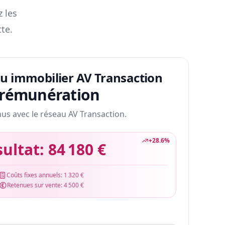
z les
te.
au immobilier AV Transaction
 rémunération
nus avec le réseau AV Transaction.
+
28.6
%
sultat:
84 180 €
Coûts fixes annuels:
1 320 €
Retenues sur vente:
4 500 €