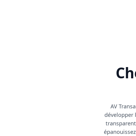
Cho
AV Transa
développer l
transparent
épanouissez-