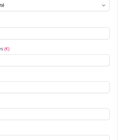
es
(€)