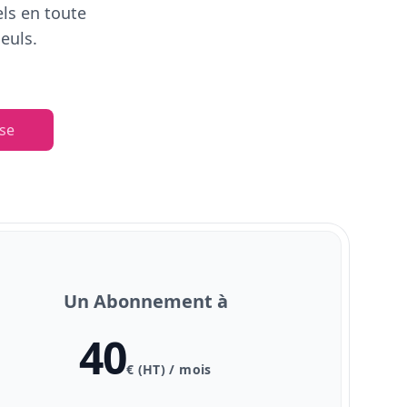
els en toute
euls.
se
Un Abonnement à
40
€ (HT) / mois