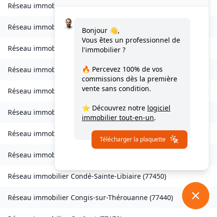
Réseau immobilier
Citry
(
77730
)
Réseau immobilier
Claye-Souilly
(
77410
)
Bonjour 👋,
Vous êtes un professionnel de
Réseau immobilier
Clos-Fontaine
(
77370
)
l'immobilier ?
🔥 Percevez
100% de vos
Réseau immobilier
Cocherel
(
77440
)
commissions
dès la première
vente sans condition.
Réseau immobilier
Collégien
(
77090
)
⭐ Découvrez notre
logiciel
Réseau immobilier
Combs-la-Ville
(
77380
)
immobilier tout-en-un
.
Réseau immobilier
Compans
(
77290
)
Télécharger la plaquette
Réseau immobilier
Conches-sur-Gondoire
(
77600
)
Réseau immobilier
Condé-Sainte-Libiaire
(
77450
)
Réseau immobilier
Congis-sur-Thérouanne
(
77440
)