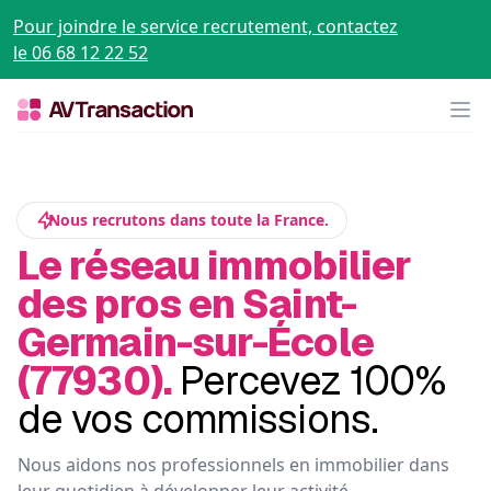
Pour joindre le service recrutement, contactez
le 06 68 12 22 52
Op
Nous recrutons dans toute la France.
Le réseau immobilier
des pros en Saint-
Germain-sur-École
(77930).
Percevez 100%
de vos commissions.
Nous aidons nos professionnels en immobilier dans