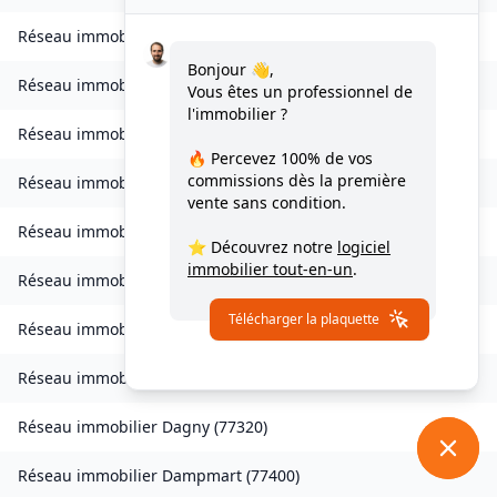
Réseau immobilier
Charny
(
77410
)
Bonjour 👋,
Réseau immobilier
Chessy
(
77700
)
Vous êtes un professionnel de
l'immobilier ?
Réseau immobilier
Combs-la-Ville
(
77380
)
🔥 Percevez
100% de vos
commissions
dès la première
Réseau immobilier
Compans
(
77290
)
vente sans condition.
Réseau immobilier
Condé-Sainte-Libiaire
(
77450
)
⭐ Découvrez notre
logiciel
immobilier tout-en-un
.
Réseau immobilier
Coupvray
(
77700
)
Télécharger la plaquette
Réseau immobilier
Courchamp
(
77560
)
Réseau immobilier
Crouy-sur-Ourcq
(
77840
)
Réseau immobilier
Dagny
(
77320
)
Réseau immobilier
Dampmart
(
77400
)