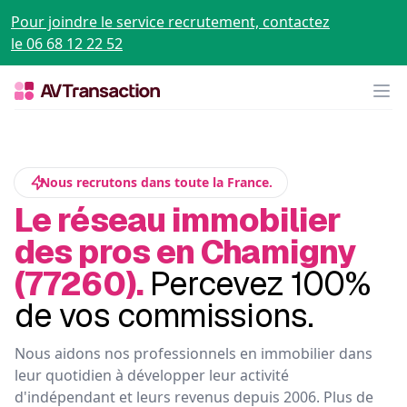
Pour joindre le service recrutement, contactez
le 06 68 12 22 52
Op
Nous recrutons dans toute la France.
Le réseau immobilier
des pros en Chamigny
(77260).
Percevez 100%
de vos commissions.
Nous aidons nos professionnels en immobilier dans
leur quotidien à développer leur activité
d'indépendant et leurs revenus depuis 2006. Plus de