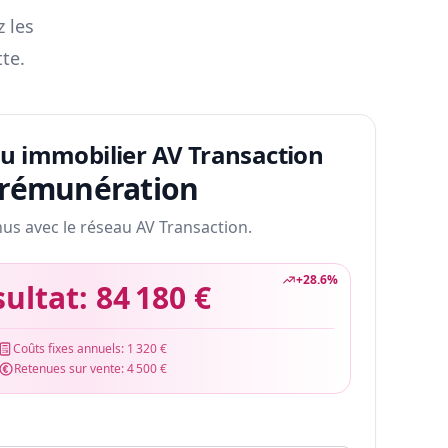
z les
te.
au immobilier AV Transaction
 rémunération
nus avec le réseau AV Transaction.
+
28.6
%
sultat:
84 180 €
Coûts fixes annuels:
1 320 €
Retenues sur vente:
4 500 €