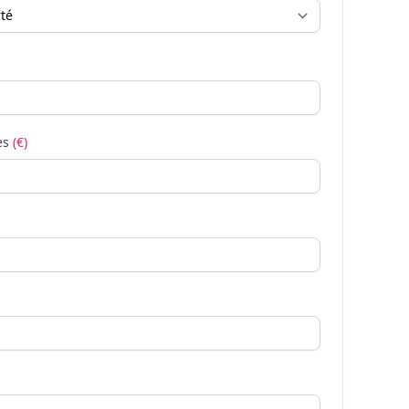
es
(€)