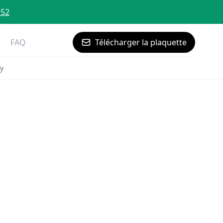
 52
FAQ
Télécharger la plaquette
y