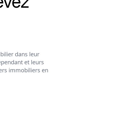
evez
ilier dans leur
épendant et leurs
lers immobiliers en