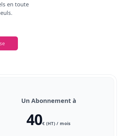
els en toute
euls.
se
Un Abonnement à
40
€ (HT) / mois