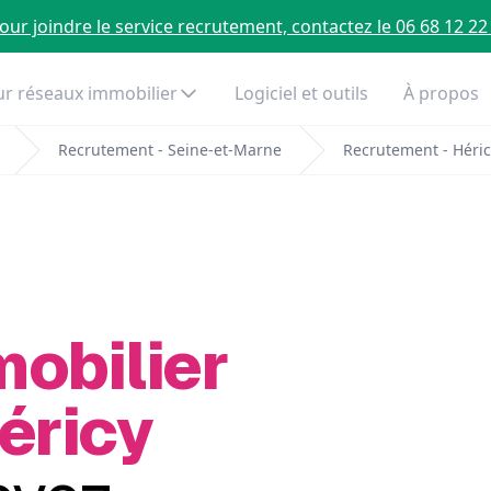
our joindre le service recrutement, contactez le 06 68 12 22
r réseaux immobilier
Logiciel et outils
À propos
Recrutement - Seine-et-Marne
Recrutement - Héric
mobilier
éricy