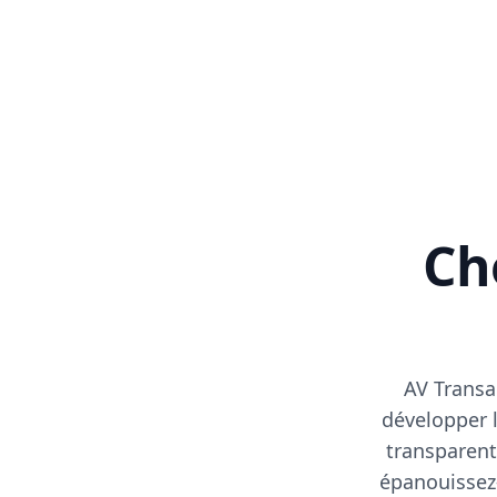
Cho
AV Transa
développer l
transparent
épanouissez-