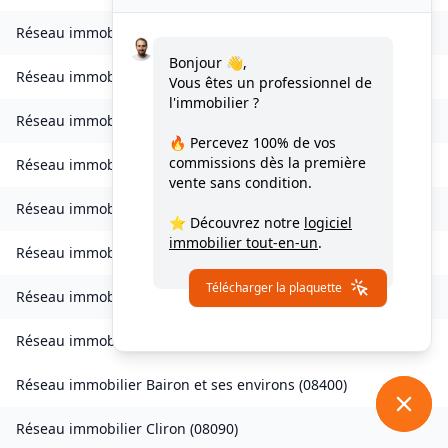
Réseau immobilier
Bogny-sur-Meuse
(
08120
)
Bonjour 👋,
Réseau immobilier
Brévilly
(
08140
)
Vous êtes un professionnel de
l'immobilier ?
Réseau immobilier
Bulson
(
08450
)
🔥 Percevez
100% de vos
commissions
dès la première
Réseau immobilier
Chagny
(
08430
)
vente sans condition.
Réseau immobilier
Chalandry-Elaire
(
08160
)
⭐ Découvrez notre
logiciel
immobilier tout-en-un
.
Réseau immobilier
Chardeny
(
08400
)
Télécharger la plaquette
Réseau immobilier
Chatel-Chéhéry
(
08250
)
Réseau immobilier
Bairon et ses environs
(
08390
)
Réseau immobilier
Bairon et ses environs
(
08400
)
Réseau immobilier
Cliron
(
08090
)