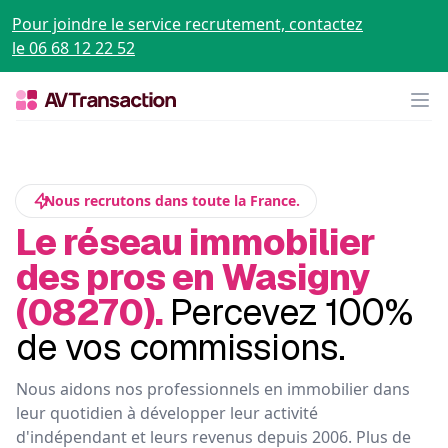
Pour joindre le service recrutement, contactez
le 06 68 12 22 52
Op
Nous recrutons dans toute la France.
Le réseau immobilier
des pros en Wasigny
(08270).
Percevez 100%
de vos commissions.
Nous aidons nos professionnels en immobilier dans
leur quotidien à développer leur activité
d'indépendant et leurs revenus depuis 2006. Plus de