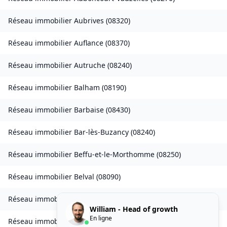
Réseau immobilier
Aubrives
(
08320
)
Réseau immobilier
Auflance
(
08370
)
Réseau immobilier
Autruche
(
08240
)
Réseau immobilier
Balham
(
08190
)
Réseau immobilier
Barbaise
(
08430
)
Réseau immobilier
Bar-lès-Buzancy
(
08240
)
Réseau immobilier
Beffu-et-le-Morthomme
(
08250
)
Réseau immobilier
Belval
(
08090
)
Réseau immobilier
Belval-Bois-des-Dames
(
08240
)
William - Head of growth
En ligne
Réseau immobilier
Bourcq
(
08400
)