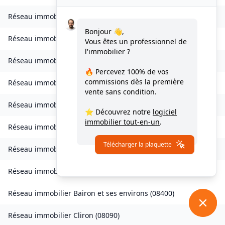
Réseau immobilier
Bogny-sur-Meuse
(
08120
)
Bonjour 👋,
Réseau immobilier
Brévilly
(
08140
)
Vous êtes un professionnel de
l'immobilier ?
Réseau immobilier
Bulson
(
08450
)
🔥 Percevez
100% de vos
commissions
dès la première
Réseau immobilier
Chagny
(
08430
)
vente sans condition.
Réseau immobilier
Chalandry-Elaire
(
08160
)
⭐ Découvrez notre
logiciel
immobilier tout-en-un
.
Réseau immobilier
Chardeny
(
08400
)
Télécharger la plaquette
Réseau immobilier
Chatel-Chéhéry
(
08250
)
Réseau immobilier
Bairon et ses environs
(
08390
)
Réseau immobilier
Bairon et ses environs
(
08400
)
Réseau immobilier
Cliron
(
08090
)