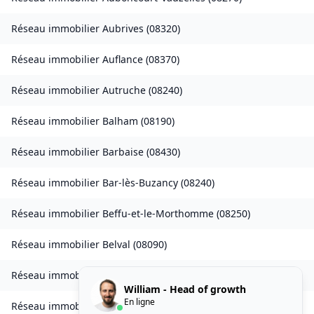
Réseau immobilier
Aubrives
(
08320
)
Réseau immobilier
Auflance
(
08370
)
Réseau immobilier
Autruche
(
08240
)
Réseau immobilier
Balham
(
08190
)
Réseau immobilier
Barbaise
(
08430
)
Réseau immobilier
Bar-lès-Buzancy
(
08240
)
Réseau immobilier
Beffu-et-le-Morthomme
(
08250
)
Réseau immobilier
Belval
(
08090
)
Réseau immobilier
Belval-Bois-des-Dames
(
08240
)
William - Head of growth
En ligne
Réseau immobilier
Bourcq
(
08400
)