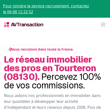
Pour joindre le service recrutement, contactez
le 06 68 12 22 52
Op
Nous recrutons dans toute la France.
Le réseau immobilier
des pros en Tourteron
(08130).
Percevez 100%
de vos commissions.
Nous aidons nos professionnels en immobilier dans
leur quotidien à développer leur activité
d'indépendant et leurs revenus depuis 2006. Plus de