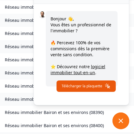
Réseau immobilier
Bourcq
(
08400
)
Bonjour 👋,
Réseau immobilier
Bogny-sur-Meuse
(
08120
)
Vous êtes un professionnel de
l'immobilier ?
Réseau immobilier
Brévilly
(
08140
)
🔥 Percevez
100% de vos
Réseau immobilier
Bulson
(
08450
)
commissions
dès la première
vente sans condition.
Réseau immobilier
Chagny
(
08430
)
⭐ Découvrez notre
logiciel
immobilier tout-en-un
.
Réseau immobilier
Chalandry-Elaire
(
08160
)
Réseau immobilier
Chardeny
(
08400
)
Télécharger la plaquette
Réseau immobilier
Chatel-Chéhéry
(
08250
)
Réseau immobilier
Bairon et ses environs
(
08390
)
Réseau immobilier
Bairon et ses environs
(
08400
)