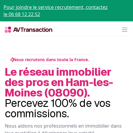
Pour joindre le service recrutement, contactez
le 06 68 12 22 52
Op
Nous recrutons dans toute la France.
Le réseau immobilier
des pros en Ham-les-
Moines (08090).
Percevez 100% de vos
commissions.
Nous aidons nos professionnels en immobilier dans