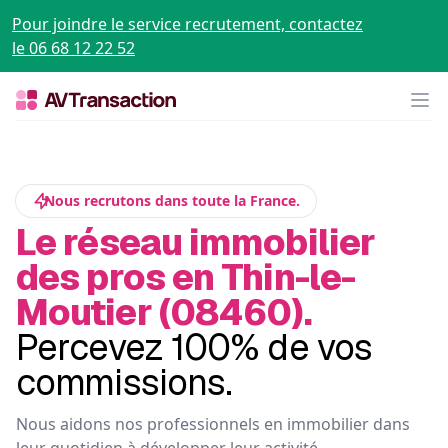
Pour joindre le service recrutement, contactez
le 06 68 12 22 52
Op
Nous recrutons dans toute la France.
Le réseau immobilier
des pros en Thin-le-
Moutier (08460).
Percevez 100% de vos
commissions.
Nous aidons nos professionnels en immobilier dans