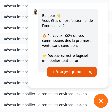
Réseau immobilier
Bourcq
(
08400
)
Bonjour 👋,
Réseau immobilier
Bogny-sur-Meuse
(
08120
)
Vous êtes un professionnel de
l'immobilier ?
Réseau immobilier
Brévilly
(
08140
)
🔥 Percevez
100% de vos
Réseau immobilier
Bulson
(
08450
)
commissions
dès la première
vente sans condition.
Réseau immobilier
Chagny
(
08430
)
⭐ Découvrez notre
logiciel
immobilier tout-en-un
.
Réseau immobilier
Chalandry-Elaire
(
08160
)
Réseau immobilier
Chardeny
(
08400
)
Télécharger la plaquette
Réseau immobilier
Chatel-Chéhéry
(
08250
)
Réseau immobilier
Bairon et ses environs
(
08390
)
Réseau immobilier
Bairon et ses environs
(
08400
)