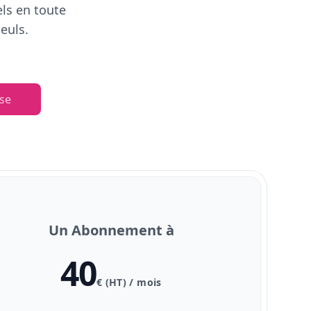
els en toute
euls.
se
Un Abonnement à
40
€ (HT) / mois