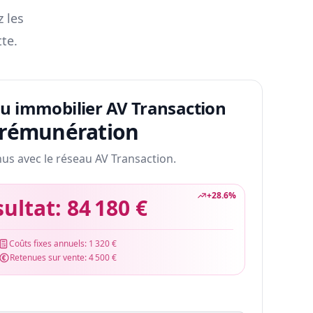
z les
te.
au immobilier AV Transaction
 rémunération
nus avec le réseau AV Transaction.
+
28.6
%
sultat:
84 180 €
Coûts fixes annuels:
1 320 €
Retenues sur vente:
4 500 €