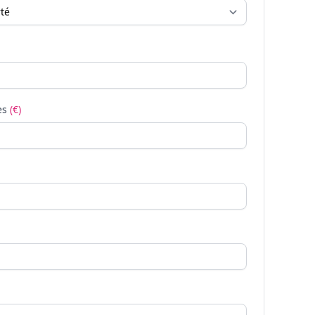
es
(€)