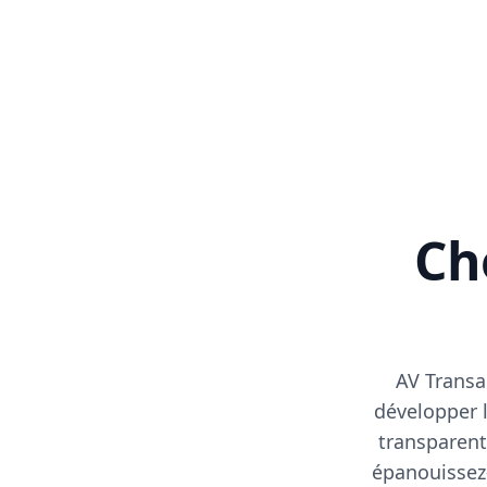
Cho
AV Transa
développer l
transparent
épanouissez-