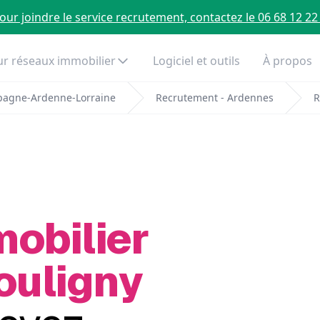
our joindre le service recrutement, contactez le 06 68 12 22
r réseaux immobilier
Logiciel et outils
À propos
pagne-Ardenne-Lorraine
Recrutement - Ardennes
R
mobilier
ouligny