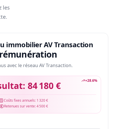
z les
te.
au immobilier AV Transaction
 rémunération
nus avec le réseau AV Transaction.
+
28.6
%
sultat:
84 180 €
Coûts fixes annuels:
1 320 €
Retenues sur vente:
4 500 €