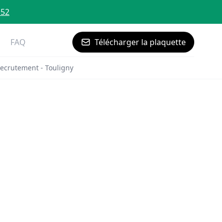
 52
FAQ
Télécharger la plaquette
ecrutement - Touligny