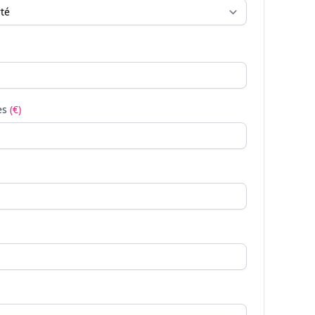
es
(€)