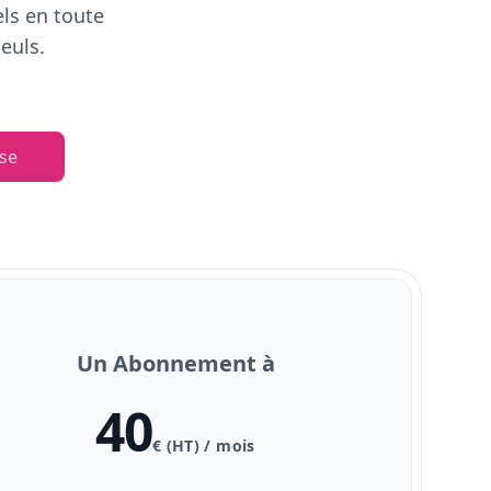
els en toute
euls.
se
Un Abonnement à
40
€ (HT) / mois