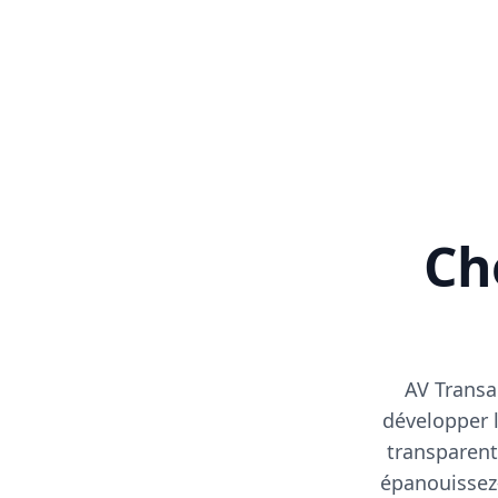
Cho
AV Transa
développer l
transparent
épanouissez-