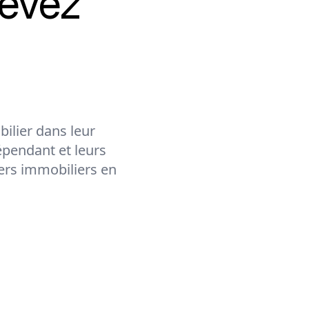
evez
ilier dans leur
épendant et leurs
lers immobiliers en