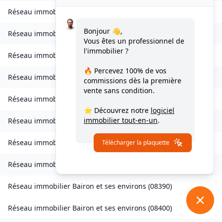
Réseau immobilier
Bourcq
(
08400
)
Bonjour 👋,
Réseau immobilier
Bogny-sur-Meuse
(
08120
)
Vous êtes un professionnel de
l'immobilier ?
Réseau immobilier
Brévilly
(
08140
)
🔥 Percevez
100% de vos
Réseau immobilier
Bulson
(
08450
)
commissions
dès la première
vente sans condition.
Réseau immobilier
Chagny
(
08430
)
⭐ Découvrez notre
logiciel
immobilier tout-en-un
.
Réseau immobilier
Chalandry-Elaire
(
08160
)
Réseau immobilier
Chardeny
(
08400
)
Télécharger la plaquette
Réseau immobilier
Chatel-Chéhéry
(
08250
)
Réseau immobilier
Bairon et ses environs
(
08390
)
Réseau immobilier
Bairon et ses environs
(
08400
)