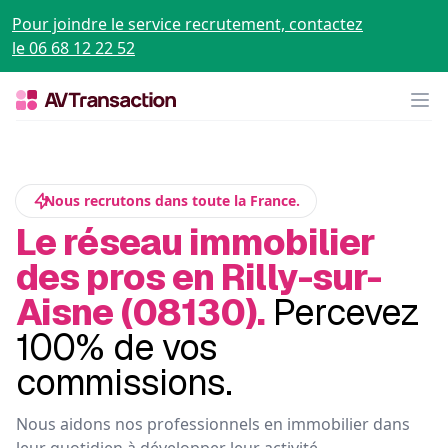
Pour joindre le service recrutement, contactez
le 06 68 12 22 52
Op
Nous recrutons dans toute la France.
Le réseau immobilier
des pros en Rilly-sur-
Aisne (08130).
Percevez
100% de vos
commissions.
Nous aidons nos professionnels en immobilier dans