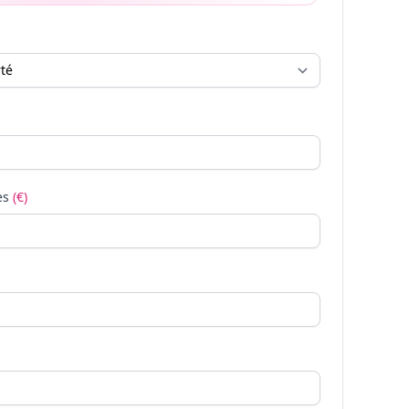
es
(€)