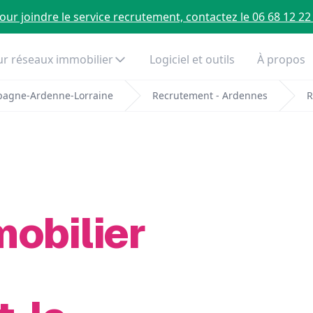
our joindre le service recrutement, contactez le 06 68 12 22
r réseaux immobilier
Logiciel et outils
À propos
pagne-Ardenne-Lorraine
Recrutement - Ardennes
R
mobilier