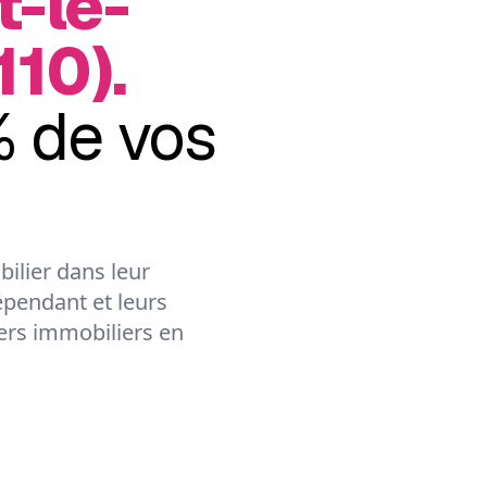
-le-
10).
 de vos
ilier dans leur
épendant et leurs
lers immobiliers en