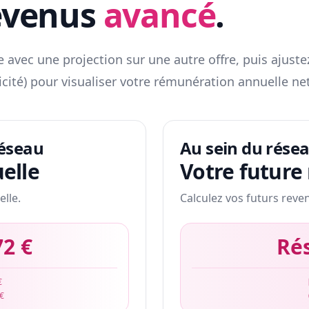
evenus
avancé
.
 avec une projection sur une autre offre, puis ajuste
icité) pour visualiser votre rémunération annuelle net
réseau
Au sein du rése
elle
Votre future
elle.
Calculez vos futurs reve
72 €
Ré
€
 €