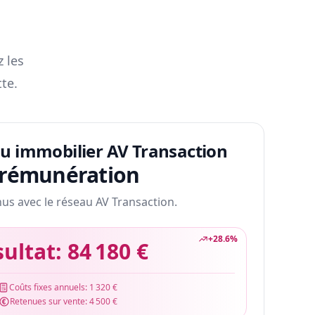
z les
te.
au immobilier AV Transaction
 rémunération
nus avec le réseau AV Transaction.
+
28.6
%
sultat:
84 180 €
Coûts fixes annuels:
1 320 €
Retenues sur vente:
4 500 €