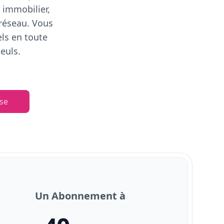
 immobilier,
 réseau. Vous
els en toute
euls.
se
Un Abonnement à