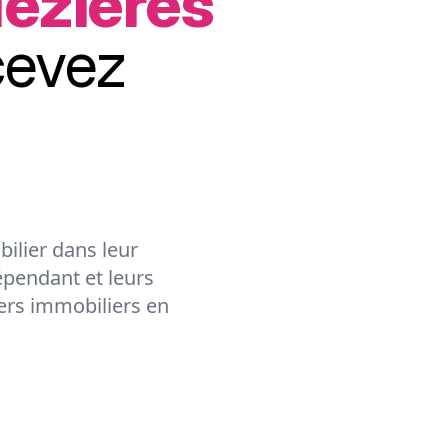
Mézières
cevez
ilier dans leur
épendant et leurs
lers immobiliers en