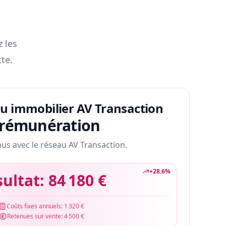
z les
te.
au immobilier AV Transaction
 rémunération
nus avec le réseau AV Transaction.
+
28.6
%
sultat:
84 180 €
Coûts fixes annuels:
1 320 €
Retenues sur vente:
4 500 €