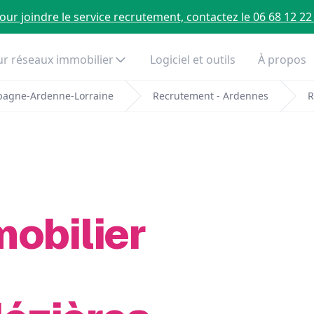
our joindre le service recrutement, contactez le 06 68 12 22
r réseaux immobilier
Logiciel et outils
À propos
pagne-Ardenne-Lorraine
Recrutement - Ardennes
R
mobilier