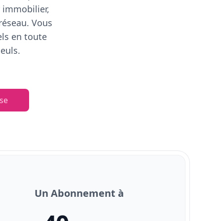
 immobilier,
 réseau. Vous
els en toute
euls.
se
Un Abonnement à