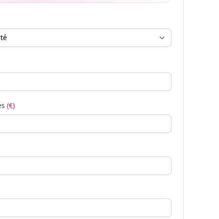
es
(€)