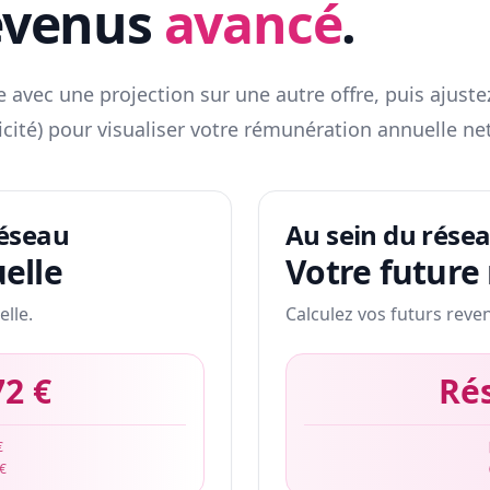
evenus
avancé
.
 avec une projection sur une autre offre, puis ajuste
icité) pour visualiser votre rémunération annuelle net
réseau
Au sein du rése
elle
Votre future
elle.
Calculez vos futurs reve
72 €
Ré
€
 €