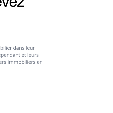
evez
ilier dans leur
épendant et leurs
lers immobiliers en