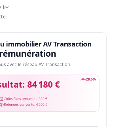
z les
te.
au immobilier AV Transaction
 rémunération
nus avec le réseau AV Transaction.
+
28.6
%
sultat:
84 180 €
Coûts fixes annuels:
1 320 €
Retenues sur vente:
4 500 €