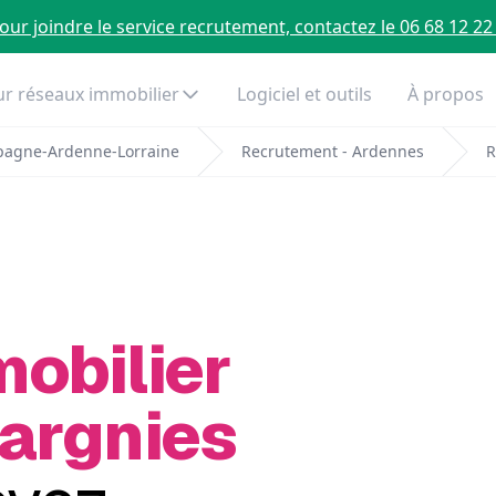
our joindre le service recrutement, contactez le 06 68 12 22
r réseaux immobilier
Logiciel et outils
À propos
pagne-Ardenne-Lorraine
Recrutement - Ardennes
R
mobilier
Hargnies