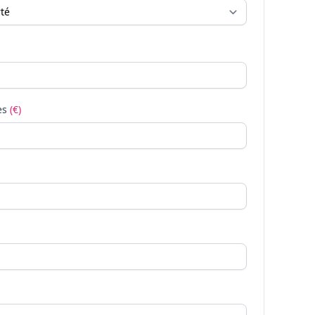
es
(€)