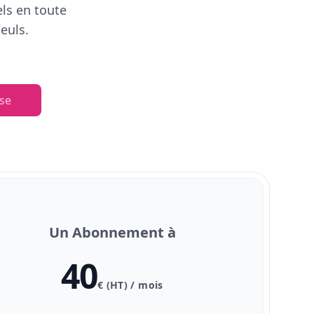
els en toute
euls.
se
Un Abonnement à
40
€ (HT) / mois