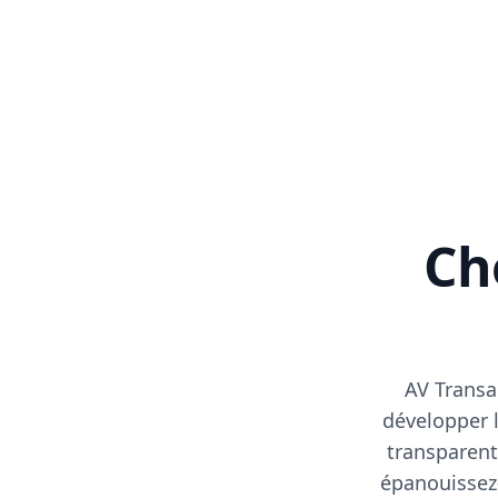
Cho
AV Transa
développer l
transparent
épanouissez-