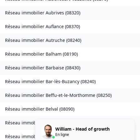
Réseau immobilier
Aubrives
(
08320
)
Réseau immobilier
Auflance
(
08370
)
Réseau immobilier
Autruche
(
08240
)
Réseau immobilier
Balham
(
08190
)
Réseau immobilier
Barbaise
(
08430
)
Réseau immobilier
Bar-lès-Buzancy
(
08240
)
Réseau immobilier
Beffu-et-le-Morthomme
(
08250
)
Réseau immobilier
Belval
(
08090
)
Réseau immobilier
Belval-Bois-des-Dames
(
08240
)
William - Head of growth
En ligne
Réseau immobilier
Bourcq
(
08400
)