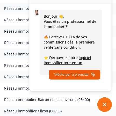
Réseau immobilier
Bogny-sur-Meuse
(
08120
)
Bonjour 👋,
Réseau immobilier
Brévilly
(
08140
)
Vous êtes un professionnel de
l'immobilier ?
Réseau immobilier
Bulson
(
08450
)
🔥 Percevez
100% de vos
commissions
dès la première
Réseau immobilier
Chagny
(
08430
)
vente sans condition.
Réseau immobilier
Chalandry-Elaire
(
08160
)
⭐ Découvrez notre
logiciel
immobilier tout-en-un
.
Réseau immobilier
Chardeny
(
08400
)
Télécharger la plaquette
Réseau immobilier
Chatel-Chéhéry
(
08250
)
Réseau immobilier
Bairon et ses environs
(
08390
)
Réseau immobilier
Bairon et ses environs
(
08400
)
Réseau immobilier
Cliron
(
08090
)