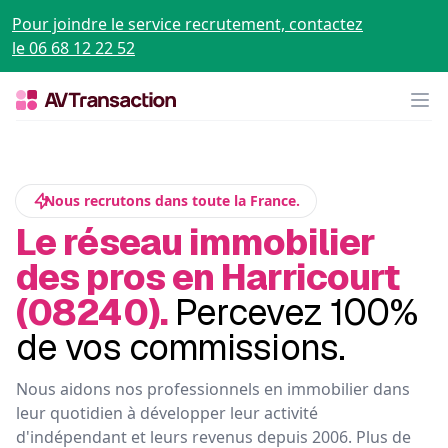
Pour joindre le service recrutement, contactez
le 06 68 12 22 52
Op
Nous recrutons dans toute la France.
Le réseau immobilier
des pros en Harricourt
(08240).
Percevez 100%
de vos commissions.
Nous aidons nos professionnels en immobilier dans
leur quotidien à développer leur activité
d'indépendant et leurs revenus depuis 2006. Plus de