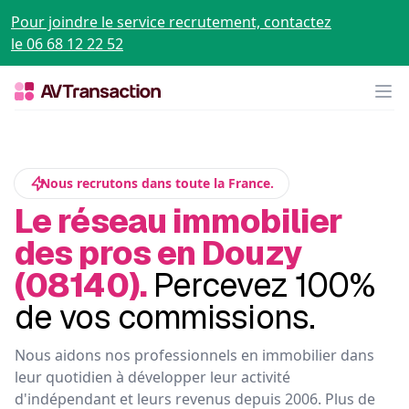
Pour joindre le service recrutement, contactez
le 06 68 12 22 52
Op
Nous recrutons dans toute la France.
Le réseau immobilier
des pros en Douzy
(08140).
Percevez 100%
de vos commissions.
Nous aidons nos professionnels en immobilier dans
leur quotidien à développer leur activité
d'indépendant et leurs revenus depuis 2006. Plus de