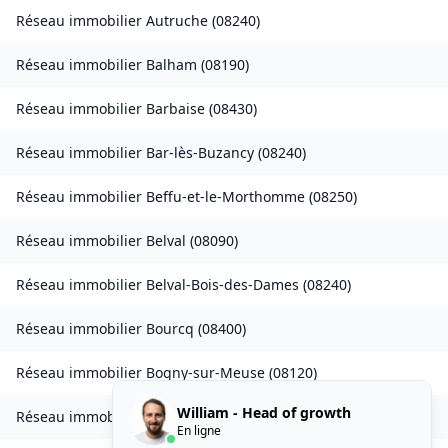
Réseau immobilier
Autruche
(
08240
)
Réseau immobilier
Balham
(
08190
)
Réseau immobilier
Barbaise
(
08430
)
Réseau immobilier
Bar-lès-Buzancy
(
08240
)
Réseau immobilier
Beffu-et-le-Morthomme
(
08250
)
Réseau immobilier
Belval
(
08090
)
Réseau immobilier
Belval-Bois-des-Dames
(
08240
)
Réseau immobilier
Bourcq
(
08400
)
Réseau immobilier
Bogny-sur-Meuse
(
08120
)
William - Head of growth
Réseau immobilier
Brévilly
(
08140
)
En ligne