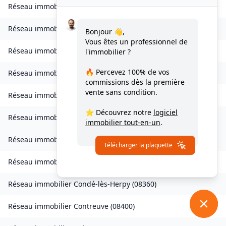
Réseau immobilier
Bulson
(
08450
)
Réseau immobilier
Chagny
(
08430
)
Bonjour 👋,
Vous êtes un professionnel de
Réseau immobilier
Chalandry-Elaire
(
08160
)
l'immobilier ?
🔥 Percevez
100% de vos
Réseau immobilier
Chardeny
(
08400
)
commissions
dès la première
vente sans condition.
Réseau immobilier
Chatel-Chéhéry
(
08250
)
⭐ Découvrez notre
logiciel
Réseau immobilier
Bairon et ses environs
(
08390
)
immobilier tout-en-un
.
Réseau immobilier
Bairon et ses environs
(
08400
)
Télécharger la plaquette
Réseau immobilier
Cliron
(
08090
)
Réseau immobilier
Condé-lès-Herpy
(
08360
)
Réseau immobilier
Contreuve
(
08400
)