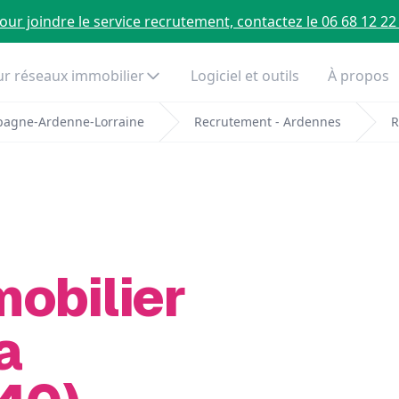
our joindre le service recrutement, contactez le 06 68 12 22
r réseaux immobilier
Logiciel et outils
À propos
pagne-Ardenne-Lorraine
Recrutement - Ardennes
R
mobilier
a