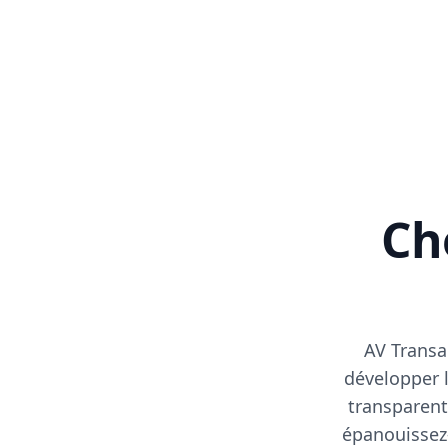
Cho
AV Transa
développer l
transparent
épanouissez-