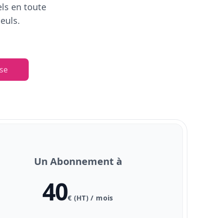
els en toute
euls.
se
Un Abonnement à
40
€ (HT) / mois