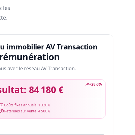
z les
te.
au immobilier AV Transaction
 rémunération
nus avec le réseau AV Transaction.
+
28.6
%
sultat:
84 180 €
Coûts fixes annuels:
1 320 €
Retenues sur vente:
4 500 €