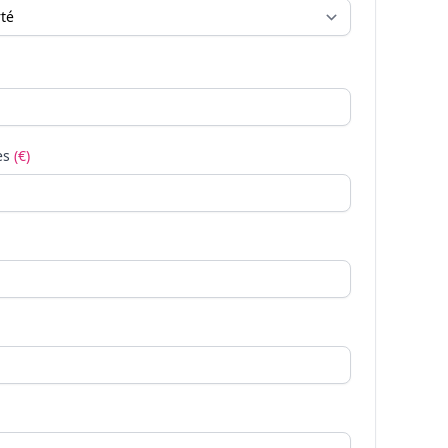
es
(€)