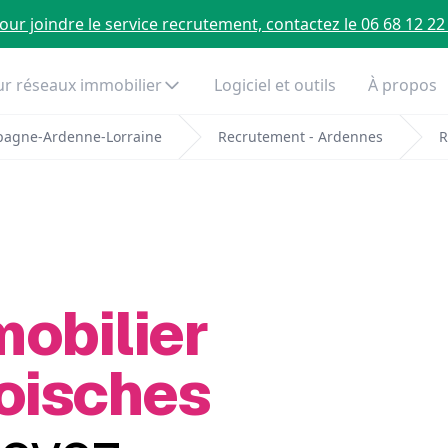
our joindre le service recrutement, contactez le 06 68 12 22
r réseaux immobilier
Logiciel et outils
À propos
pagne-Ardenne-Lorraine
Recrutement - Ardennes
R
mobilier
Foisches