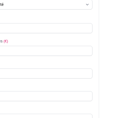
es
(€)