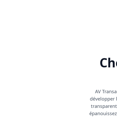
Cho
AV Transa
développer l
transparent
épanouissez-