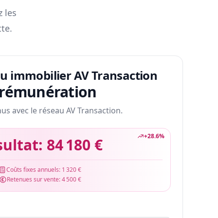
z les
te.
au immobilier AV Transaction
 rémunération
nus avec le réseau AV Transaction.
+
28.6
%
sultat:
84 180 €
Coûts fixes annuels:
1 320 €
Retenues sur vente:
4 500 €