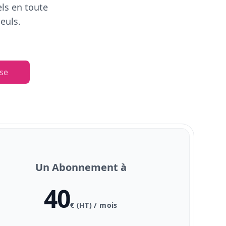
els en toute
euls.
se
Un Abonnement à
40
€ (HT) / mois