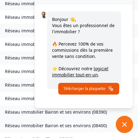
Réseau immobilier
Bourcq
(
08400
)
Réseau immobilier
Bogny-sur-Meuse
(
08120
)
Bonjour 👋,
Vous êtes un professionnel de
Réseau immobilier
Brévilly
(
08140
)
l'immobilier ?
🔥 Percevez
100% de vos
Réseau immobilier
Bulson
(
08450
)
commissions
dès la première
vente sans condition.
Réseau immobilier
Chagny
(
08430
)
⭐ Découvrez notre
logiciel
Réseau immobilier
Chalandry-Elaire
(
08160
)
immobilier tout-en-un
.
Réseau immobilier
Chardeny
(
08400
)
Télécharger la plaquette
Réseau immobilier
Chatel-Chéhéry
(
08250
)
Réseau immobilier
Bairon et ses environs
(
08390
)
Réseau immobilier
Bairon et ses environs
(
08400
)