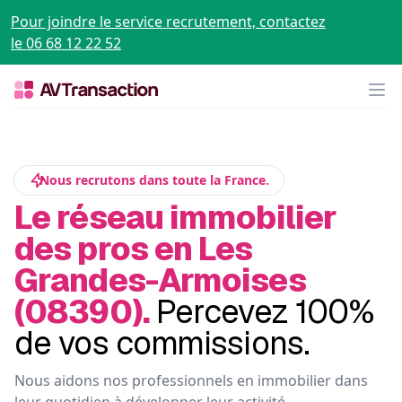
Pour joindre le service recrutement, contactez
le 06 68 12 22 52
Op
Nous recrutons dans toute la France.
Le réseau immobilier
des pros en Les
Grandes-Armoises
(08390).
Percevez 100%
de vos commissions.
Nous aidons nos professionnels en immobilier dans