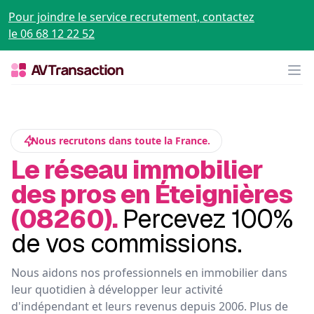
Pour joindre le service recrutement, contactez
le 06 68 12 22 52
Op
Nous recrutons dans toute la France.
Le réseau immobilier
des pros en Éteignières
(08260).
Percevez 100%
de vos commissions.
Nous aidons nos professionnels en immobilier dans
leur quotidien à développer leur activité
d'indépendant et leurs revenus depuis 2006. Plus de