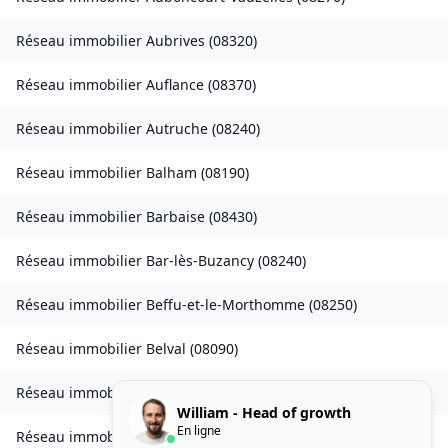
Réseau immobilier
Aubrives
(
08320
)
Réseau immobilier
Auflance
(
08370
)
Réseau immobilier
Autruche
(
08240
)
Réseau immobilier
Balham
(
08190
)
Réseau immobilier
Barbaise
(
08430
)
Réseau immobilier
Bar-lès-Buzancy
(
08240
)
Réseau immobilier
Beffu-et-le-Morthomme
(
08250
)
Réseau immobilier
Belval
(
08090
)
Réseau immobilier
Belval-Bois-des-Dames
(
08240
)
William - Head of growth
En ligne
Réseau immobilier
Bourcq
(
08400
)