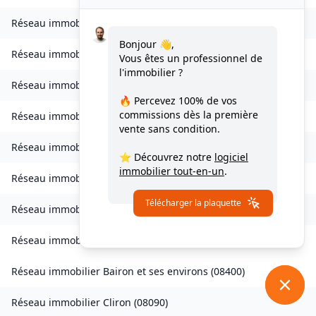
Réseau immobilier
Bogny-sur-Meuse
(
08120
)
Bonjour 👋,
Réseau immobilier
Brévilly
(
08140
)
Vous êtes un professionnel de
l'immobilier ?
Réseau immobilier
Bulson
(
08450
)
🔥 Percevez
100% de vos
commissions
dès la première
Réseau immobilier
Chagny
(
08430
)
vente sans condition.
Réseau immobilier
Chalandry-Elaire
(
08160
)
⭐ Découvrez notre
logiciel
immobilier tout-en-un
.
Réseau immobilier
Chardeny
(
08400
)
Télécharger la plaquette
Réseau immobilier
Chatel-Chéhéry
(
08250
)
Réseau immobilier
Bairon et ses environs
(
08390
)
Réseau immobilier
Bairon et ses environs
(
08400
)
Réseau immobilier
Cliron
(
08090
)