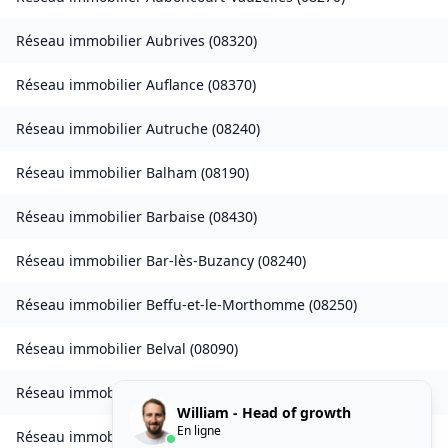
Réseau immobilier
Aubrives
(
08320
)
Réseau immobilier
Auflance
(
08370
)
Réseau immobilier
Autruche
(
08240
)
Réseau immobilier
Balham
(
08190
)
Réseau immobilier
Barbaise
(
08430
)
Réseau immobilier
Bar-lès-Buzancy
(
08240
)
Réseau immobilier
Beffu-et-le-Morthomme
(
08250
)
Réseau immobilier
Belval
(
08090
)
Réseau immobilier
Belval-Bois-des-Dames
(
08240
)
William - Head of growth
En ligne
Réseau immobilier
Bourcq
(
08400
)