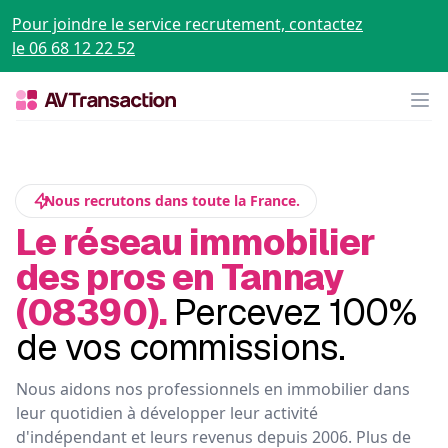
Pour joindre le service recrutement, contactez
le 06 68 12 22 52
Op
Nous recrutons dans toute la France.
Le réseau immobilier
des pros en Tannay
(08390).
Percevez 100%
de vos commissions.
Nous aidons nos professionnels en immobilier dans
leur quotidien à développer leur activité
d'indépendant et leurs revenus depuis 2006. Plus de