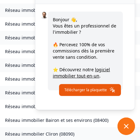
Réseau immobilier
Bogny-sur-Meuse
(
08120
)
Bonjour 👋,
Réseau immobilier
Brévilly
(
08140
)
Vous êtes un professionnel de
l'immobilier ?
Réseau immobilier
Bulson
(
08450
)
🔥 Percevez
100% de vos
commissions
dès la première
Réseau immobilier
Chagny
(
08430
)
vente sans condition.
Réseau immobilier
Chalandry-Elaire
(
08160
)
⭐ Découvrez notre
logiciel
immobilier tout-en-un
.
Réseau immobilier
Chardeny
(
08400
)
Télécharger la plaquette
Réseau immobilier
Chatel-Chéhéry
(
08250
)
Réseau immobilier
Bairon et ses environs
(
08390
)
Réseau immobilier
Bairon et ses environs
(
08400
)
Réseau immobilier
Cliron
(
08090
)