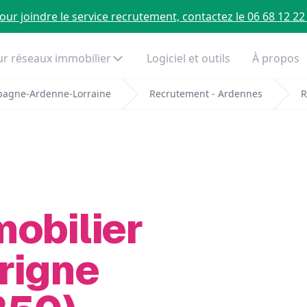
our joindre le service recrutement, contactez le 06 68 12 22
r réseaux immobilier
Logiciel et outils
À propos
pagne-Ardenne-Lorraine
Recrutement - Ardennes
R
mobilier
rigne