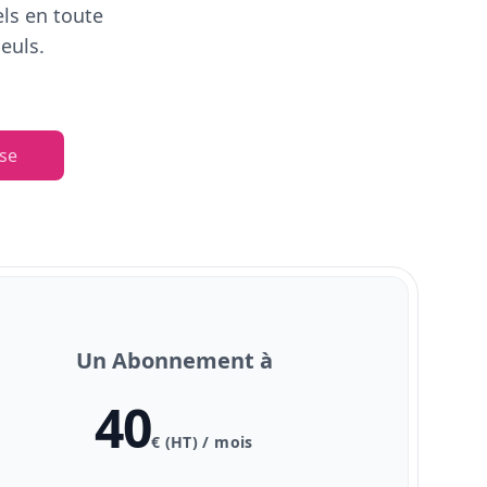
els en toute
euls.
se
Un Abonnement à
40
€ (HT) / mois