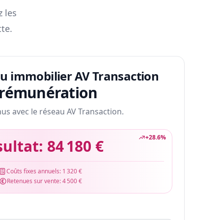
z les
te.
au immobilier AV Transaction
 rémunération
nus avec le réseau AV Transaction.
+
28.6
%
sultat:
84 180 €
Coûts fixes annuels:
1 320 €
Retenues sur vente:
4 500 €