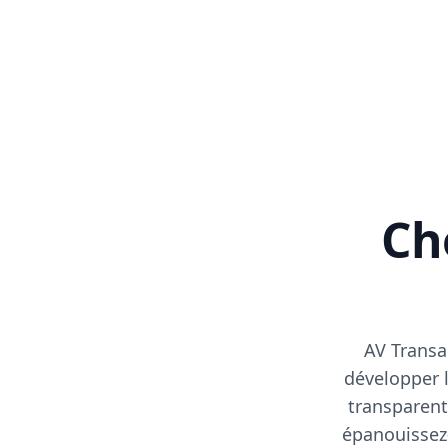
Cho
AV Transa
développer l
transparent
épanouissez-