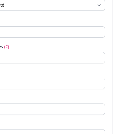
es
(€)