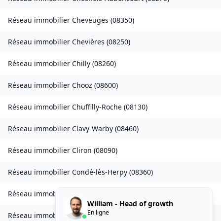
Réseau immobilier
Cheveuges
(
08350
)
Réseau immobilier
Chevières
(
08250
)
Réseau immobilier
Chilly
(
08260
)
Réseau immobilier
Chooz
(
08600
)
Réseau immobilier
Chuffilly-Roche
(
08130
)
Réseau immobilier
Clavy-Warby
(
08460
)
Réseau immobilier
Cliron
(
08090
)
Réseau immobilier
Condé-lès-Herpy
(
08360
)
Réseau immobilier
Condé-lès-Autry
(
08250
)
William - Head of growth
En ligne
Réseau immobilier
Contreuve
(
08400
)