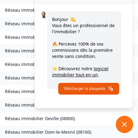
Réseau immobilier
Cornay
(
08250
)
Bonjour 👋,
Réseau immobilier
Corny-Machéroménil
(
08270
)
Vous êtes un professionnel de
l'immobilier ?
Réseau immobilier
Coucy
(
08300
)
🔥 Percevez
100% de vos
commissions
dès la première
Réseau immobilier
Coulommes-et-Marqueny
(
08130
)
vente sans condition.
Réseau immobilier
La Croix-aux-Bois
(
08400
)
⭐ Découvrez notre
logiciel
immobilier tout-en-un
.
Réseau immobilier
Daigny
(
08140
)
Télécharger la plaquette
Réseau immobilier
Damouzy
(
08090
)
Réseau immobilier
Les Deux-Villes
(
08110
)
Réseau immobilier
Deville
(
08800
)
Réseau immobilier
Dom-le-Mesnil
(
08160
)