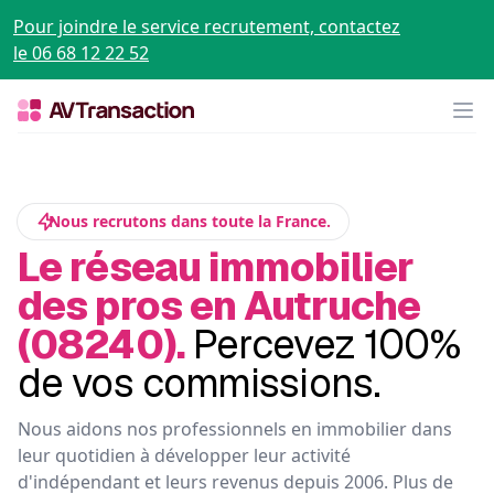
Pour joindre le service recrutement, contactez
le 06 68 12 22 52
Op
Nous recrutons dans toute la France.
Le réseau immobilier
des pros en Autruche
(08240).
Percevez 100%
de vos commissions.
Nous aidons nos professionnels en immobilier dans
leur quotidien à développer leur activité
d'indépendant et leurs revenus depuis 2006. Plus de