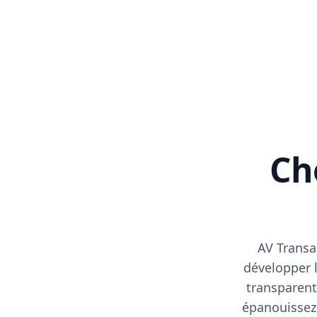
Cho
AV Transa
développer l
transparent
épanouissez-