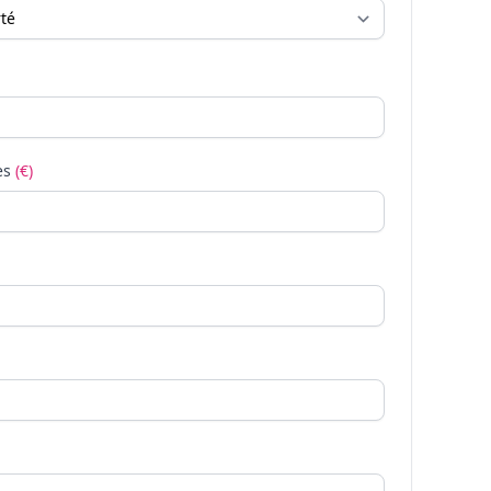
es
(€)