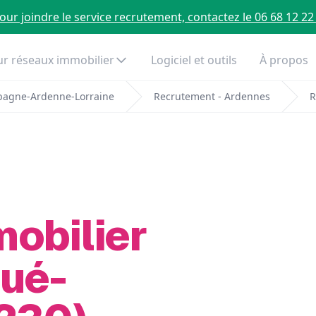
our joindre le service recrutement, contactez le 06 68 12 22
r réseaux immobilier
Logiciel et outils
À propos
pagne-Ardenne-Lorraine
Recrutement - Ardennes
R
mobilier
Gué-