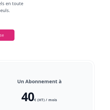
els en toute
euls.
se
Un Abonnement à
40
€ (HT) / mois