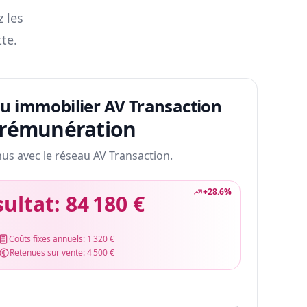
z les
te.
au immobilier AV Transaction
 rémunération
nus avec le réseau AV Transaction.
+
28.6
%
sultat:
84 180 €
Coûts fixes annuels:
1 320 €
Retenues sur vente:
4 500 €