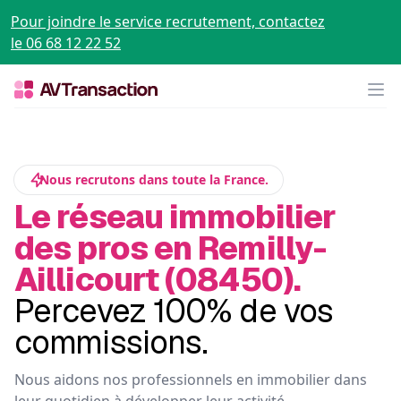
Pour joindre le service recrutement, contactez
le 06 68 12 22 52
Op
Nous recrutons dans toute la France.
Le réseau immobilier
des pros en Remilly-
Aillicourt (08450).
Percevez 100% de vos
commissions.
Nous aidons nos professionnels en immobilier dans