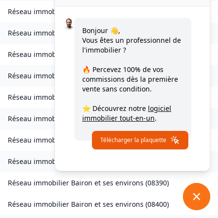
Réseau immobilier
Bourcq
(
08400
)
Bonjour 👋,
Réseau immobilier
Bogny-sur-Meuse
(
08120
)
Vous êtes un professionnel de
l'immobilier ?
Réseau immobilier
Brévilly
(
08140
)
🔥 Percevez
100% de vos
Réseau immobilier
Bulson
(
08450
)
commissions
dès la première
vente sans condition.
Réseau immobilier
Chagny
(
08430
)
⭐ Découvrez notre
logiciel
immobilier tout-en-un
.
Réseau immobilier
Chalandry-Elaire
(
08160
)
Réseau immobilier
Chardeny
(
08400
)
Télécharger la plaquette
Réseau immobilier
Chatel-Chéhéry
(
08250
)
Réseau immobilier
Bairon et ses environs
(
08390
)
Réseau immobilier
Bairon et ses environs
(
08400
)