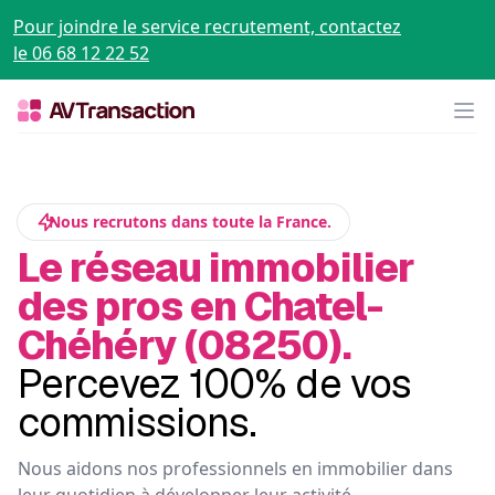
Pour joindre le service recrutement, contactez
le 06 68 12 22 52
Op
Nous recrutons dans toute la France.
Le réseau immobilier
des pros en Chatel-
Chéhéry (08250).
Percevez 100% de vos
commissions.
Nous aidons nos professionnels en immobilier dans