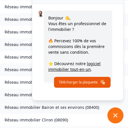
Réseau immobilier
Bourcq
(
08400
)
Bonjour 👋,
Réseau immobilier
Bogny-sur-Meuse
(
08120
)
Vous êtes un professionnel de
l'immobilier ?
Réseau immobilier
Brévilly
(
08140
)
🔥 Percevez
100% de vos
Réseau immobilier
Bulson
(
08450
)
commissions
dès la première
vente sans condition.
Réseau immobilier
Chagny
(
08430
)
⭐ Découvrez notre
logiciel
immobilier tout-en-un
.
Réseau immobilier
Chalandry-Elaire
(
08160
)
Réseau immobilier
Chardeny
(
08400
)
Télécharger la plaquette
Réseau immobilier
Bairon et ses environs
(
08390
)
Réseau immobilier
Bairon et ses environs
(
08400
)
Réseau immobilier
Cliron
(
08090
)