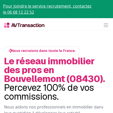
Pour joindre le service recrutement, contactez
le 06 68 12 22 52
Op
Nous recrutons dans toute la France.
Le réseau immobilier
des pros en
Bouvellemont (08430).
Percevez 100% de vos
commissions.
Nous aidons nos professionnels en immobilier dans