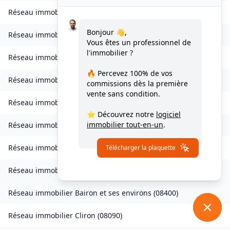
Réseau immobilier
Bogny-sur-Meuse
(
08120
)
Bonjour 👋,
Réseau immobilier
Brévilly
(
08140
)
Vous êtes un professionnel de
l'immobilier ?
Réseau immobilier
Bulson
(
08450
)
🔥 Percevez
100% de vos
Réseau immobilier
Chagny
(
08430
)
commissions
dès la première
vente sans condition.
Réseau immobilier
Chalandry-Elaire
(
08160
)
⭐ Découvrez notre
logiciel
immobilier tout-en-un
.
Réseau immobilier
Chardeny
(
08400
)
Réseau immobilier
Chatel-Chéhéry
(
08250
)
Télécharger la plaquette
Réseau immobilier
Bairon et ses environs
(
08390
)
Réseau immobilier
Bairon et ses environs
(
08400
)
Réseau immobilier
Cliron
(
08090
)