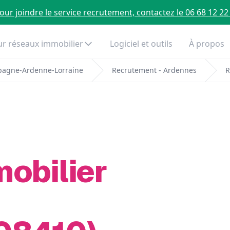
our joindre le service recrutement, contactez le 06 68 12 22
r réseaux immobilier
Logiciel et outils
À propos
pagne-Ardenne-Lorraine
Recrutement - Ardennes
R
mobilier