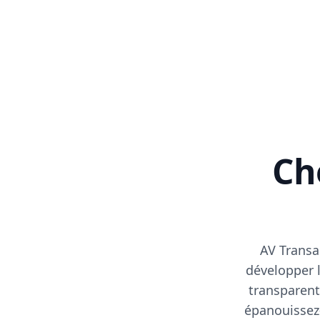
Cho
AV Transa
développer l
transparent
épanouissez-