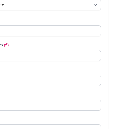
es
(€)