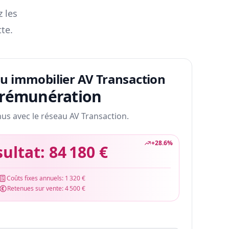
z les
te.
au immobilier AV Transaction
 rémunération
nus avec le réseau AV Transaction.
+
28.6
%
sultat:
84 180 €
Coûts fixes annuels:
1 320 €
Retenues sur vente:
4 500 €