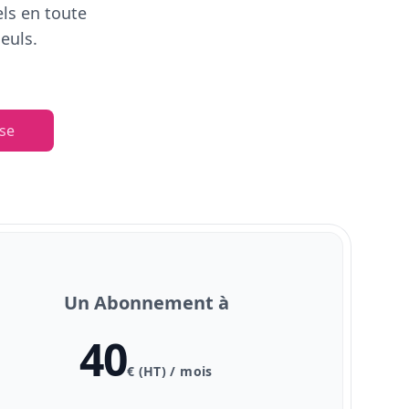
els en toute
euls.
se
Un Abonnement à
40
€ (HT) / mois