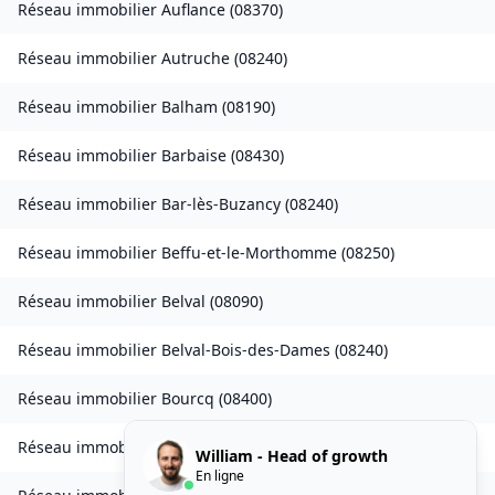
Réseau immobilier
Auflance
(
08370
)
Réseau immobilier
Autruche
(
08240
)
Réseau immobilier
Balham
(
08190
)
Réseau immobilier
Barbaise
(
08430
)
Réseau immobilier
Bar-lès-Buzancy
(
08240
)
Réseau immobilier
Beffu-et-le-Morthomme
(
08250
)
Réseau immobilier
Belval
(
08090
)
Réseau immobilier
Belval-Bois-des-Dames
(
08240
)
Réseau immobilier
Bourcq
(
08400
)
Réseau immobilier
Bogny-sur-Meuse
(
08120
)
William - Head of growth
En ligne