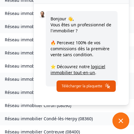
Réseau immobilier
Brévilly
(
08140
)
Réseau immobilier
Bulson
(
08450
)
Bonjour 👋,
Vous êtes un professionnel de
Réseau immobilier
Chagny
(
08430
)
l'immobilier ?
Réseau immobilier
Chalandry-Elaire
(
08160
)
🔥 Percevez
100% de vos
commissions
dès la première
Réseau immobilier
Chardeny
(
08400
)
vente sans condition.
Réseau immobilier
Chatel-Chéhéry
(
08250
)
⭐ Découvrez notre
logiciel
immobilier tout-en-un
.
Réseau immobilier
Bairon et ses environs
(
08390
)
Télécharger la plaquette
Réseau immobilier
Bairon et ses environs
(
08400
)
Réseau immobilier
Cliron
(
08090
)
Réseau immobilier
Condé-lès-Herpy
(
08360
)
Réseau immobilier
Contreuve
(
08400
)