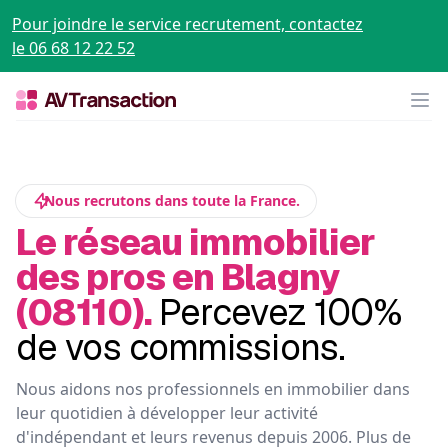
Pour joindre le service recrutement, contactez
le 06 68 12 22 52
Op
Nous recrutons dans toute la France.
Le réseau immobilier
des pros en Blagny
(08110).
Percevez 100%
de vos commissions.
Nous aidons nos professionnels en immobilier dans
leur quotidien à développer leur activité
d'indépendant et leurs revenus depuis 2006. Plus de