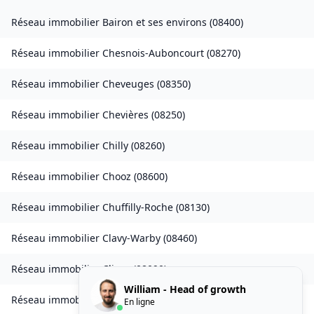
Réseau immobilier
Bairon et ses environs
(
08400
)
Réseau immobilier
Chesnois-Auboncourt
(
08270
)
Réseau immobilier
Cheveuges
(
08350
)
Réseau immobilier
Chevières
(
08250
)
Réseau immobilier
Chilly
(
08260
)
Réseau immobilier
Chooz
(
08600
)
Réseau immobilier
Chuffilly-Roche
(
08130
)
Réseau immobilier
Clavy-Warby
(
08460
)
Réseau immobilier
Cliron
(
08090
)
William - Head of growth
Réseau immobilier
Condé-lès-Herpy
(
08360
)
En ligne