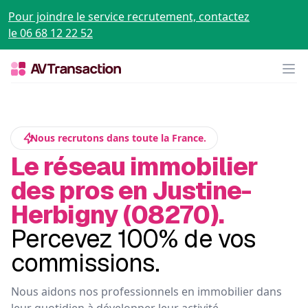
Pour joindre le service recrutement, contactez
le 06 68 12 22 52
Op
Nous recrutons dans toute la France.
Le réseau immobilier
des pros en Justine-
Herbigny (08270).
Percevez 100% de vos
commissions.
Nous aidons nos professionnels en immobilier dans