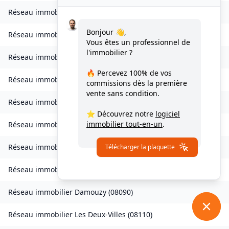
Réseau immobilier
Condé-lès-Autry
(
08250
)
Bonjour 👋,
Réseau immobilier
Contreuve
(
08400
)
Vous êtes un professionnel de
l'immobilier ?
Réseau immobilier
Cornay
(
08250
)
🔥 Percevez
100% de vos
Réseau immobilier
Corny-Machéroménil
(
08270
)
commissions
dès la première
vente sans condition.
Réseau immobilier
Coucy
(
08300
)
⭐ Découvrez notre
logiciel
immobilier tout-en-un
.
Réseau immobilier
Coulommes-et-Marqueny
(
08130
)
Réseau immobilier
La Croix-aux-Bois
(
08400
)
Télécharger la plaquette
Réseau immobilier
Daigny
(
08140
)
Réseau immobilier
Damouzy
(
08090
)
Réseau immobilier
Les Deux-Villes
(
08110
)