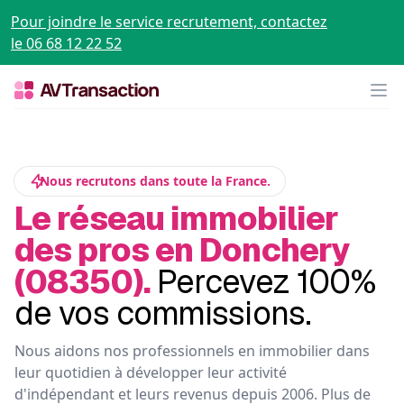
Pour joindre le service recrutement, contactez
le 06 68 12 22 52
Op
Nous recrutons dans toute la France.
Le réseau immobilier
des pros en Donchery
(08350).
Percevez 100%
de vos commissions.
Nous aidons nos professionnels en immobilier dans
leur quotidien à développer leur activité
d'indépendant et leurs revenus depuis 2006. Plus de