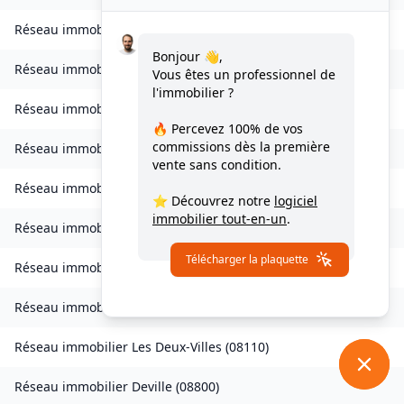
Réseau immobilier
Contreuve
(
08400
)
Bonjour 👋,
Réseau immobilier
Cornay
(
08250
)
Vous êtes un professionnel de
l'immobilier ?
Réseau immobilier
Corny-Machéroménil
(
08270
)
🔥 Percevez
100% de vos
commissions
dès la première
Réseau immobilier
Coucy
(
08300
)
vente sans condition.
Réseau immobilier
Coulommes-et-Marqueny
(
08130
)
⭐ Découvrez notre
logiciel
immobilier tout-en-un
.
Réseau immobilier
La Croix-aux-Bois
(
08400
)
Télécharger la plaquette
Réseau immobilier
Daigny
(
08140
)
Réseau immobilier
Damouzy
(
08090
)
Réseau immobilier
Les Deux-Villes
(
08110
)
Réseau immobilier
Deville
(
08800
)