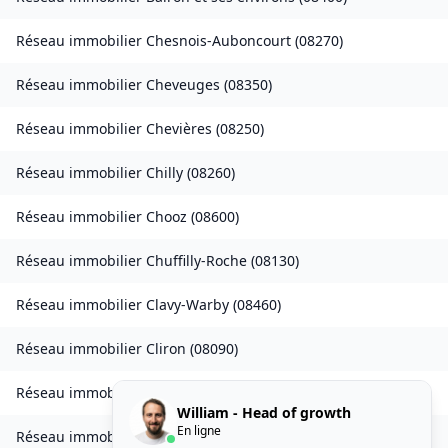
Réseau immobilier
Chesnois-Auboncourt
(
08270
)
Réseau immobilier
Cheveuges
(
08350
)
Réseau immobilier
Chevières
(
08250
)
Réseau immobilier
Chilly
(
08260
)
Réseau immobilier
Chooz
(
08600
)
Réseau immobilier
Chuffilly-Roche
(
08130
)
Réseau immobilier
Clavy-Warby
(
08460
)
Réseau immobilier
Cliron
(
08090
)
Réseau immobilier
Condé-lès-Herpy
(
08360
)
William - Head of growth
En ligne
Réseau immobilier
Condé-lès-Autry
(
08250
)