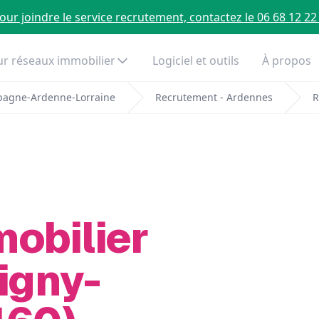
our joindre le service recrutement, contactez le 06 68 12 22
r réseaux immobilier
Logiciel et outils
À propos
pagne-Ardenne-Lorraine
Recrutement - Ardennes
R
mobilier
igny-