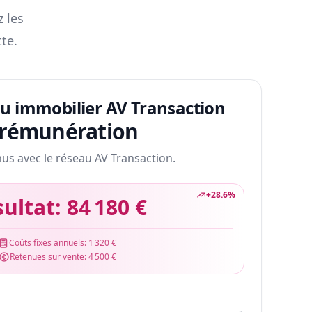
z les
te.
au immobilier AV Transaction
 rémunération
nus avec le réseau AV Transaction.
+
28.6
%
sultat:
84 180 €
Coûts fixes annuels:
1 320 €
Retenues sur vente:
4 500 €