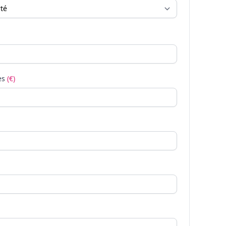
es
(€)