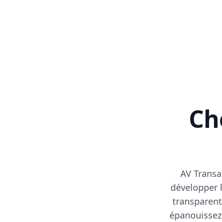
Cho
AV Transa
développer l
transparent
épanouissez-