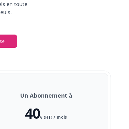
els en toute
euls.
se
Un Abonnement à
40
€ (HT) / mois