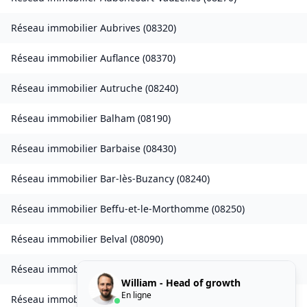
Réseau immobilier
Aubrives
(
08320
)
Réseau immobilier
Auflance
(
08370
)
Réseau immobilier
Autruche
(
08240
)
Réseau immobilier
Balham
(
08190
)
Réseau immobilier
Barbaise
(
08430
)
Réseau immobilier
Bar-lès-Buzancy
(
08240
)
Réseau immobilier
Beffu-et-le-Morthomme
(
08250
)
Réseau immobilier
Belval
(
08090
)
Réseau immobilier
Belval-Bois-des-Dames
(
08240
)
William - Head of growth
En ligne
Réseau immobilier
Bourcq
(
08400
)