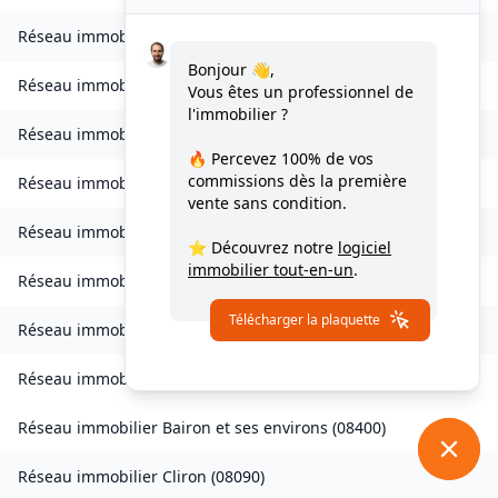
Réseau immobilier
Bogny-sur-Meuse
(
08120
)
Bonjour 👋,
Réseau immobilier
Brévilly
(
08140
)
Vous êtes un professionnel de
l'immobilier ?
Réseau immobilier
Bulson
(
08450
)
🔥 Percevez
100% de vos
commissions
dès la première
Réseau immobilier
Chagny
(
08430
)
vente sans condition.
Réseau immobilier
Chalandry-Elaire
(
08160
)
⭐ Découvrez notre
logiciel
immobilier tout-en-un
.
Réseau immobilier
Chardeny
(
08400
)
Télécharger la plaquette
Réseau immobilier
Chatel-Chéhéry
(
08250
)
Réseau immobilier
Bairon et ses environs
(
08390
)
Réseau immobilier
Bairon et ses environs
(
08400
)
Réseau immobilier
Cliron
(
08090
)