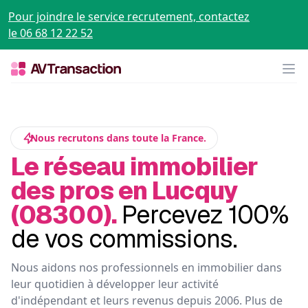
Pour joindre le service recrutement, contactez
le 06 68 12 22 52
Op
Nous recrutons dans toute la France.
Le réseau immobilier
des pros en Lucquy
(08300).
Percevez 100%
de vos commissions.
Nous aidons nos professionnels en immobilier dans
leur quotidien à développer leur activité
d'indépendant et leurs revenus depuis 2006. Plus de