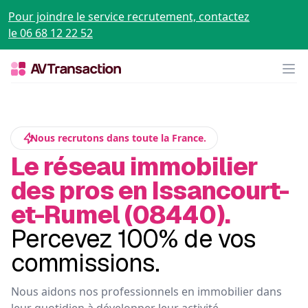
Pour joindre le service recrutement, contactez
le 06 68 12 22 52
Op
Nous recrutons dans toute la France.
Le réseau immobilier
des pros en Issancourt-
et-Rumel (08440).
Percevez 100% de vos
commissions.
Nous aidons nos professionnels en immobilier dans