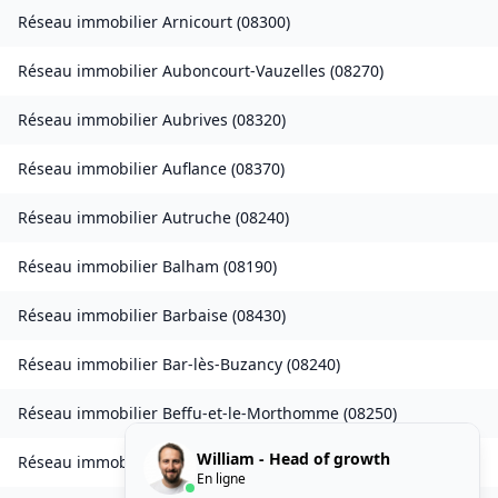
Réseau immobilier
Arnicourt
(
08300
)
Réseau immobilier
Auboncourt-Vauzelles
(
08270
)
Réseau immobilier
Aubrives
(
08320
)
Réseau immobilier
Auflance
(
08370
)
Réseau immobilier
Autruche
(
08240
)
Réseau immobilier
Balham
(
08190
)
Réseau immobilier
Barbaise
(
08430
)
Réseau immobilier
Bar-lès-Buzancy
(
08240
)
Réseau immobilier
Beffu-et-le-Morthomme
(
08250
)
William - Head of growth
Réseau immobilier
Belval
(
08090
)
En ligne