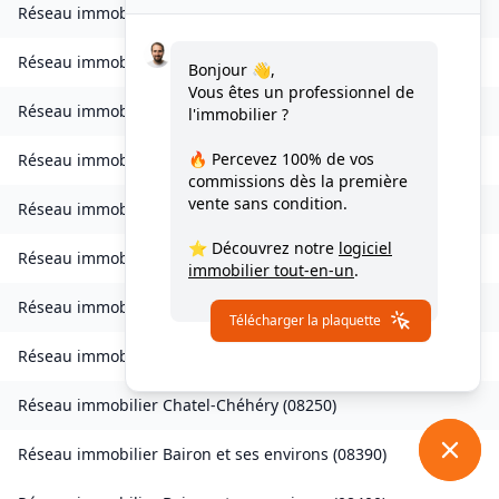
Réseau immobilier
Belval-Bois-des-Dames
(
08240
)
Réseau immobilier
Bourcq
(
08400
)
Bonjour 👋,
Vous êtes un professionnel de
Réseau immobilier
Bogny-sur-Meuse
(
08120
)
l'immobilier ?
🔥 Percevez
100% de vos
Réseau immobilier
Brévilly
(
08140
)
commissions
dès la première
vente sans condition.
Réseau immobilier
Bulson
(
08450
)
⭐ Découvrez notre
logiciel
Réseau immobilier
Chagny
(
08430
)
immobilier tout-en-un
.
Réseau immobilier
Chalandry-Elaire
(
08160
)
Télécharger la plaquette
Réseau immobilier
Chardeny
(
08400
)
Réseau immobilier
Chatel-Chéhéry
(
08250
)
Réseau immobilier
Bairon et ses environs
(
08390
)