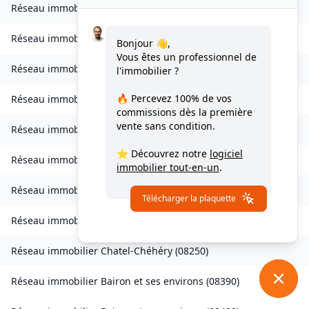
Réseau immobilier
Belval-Bois-des-Dames
(
08240
)
Réseau immobilier
Bourcq
(
08400
)
Bonjour 👋,
Vous êtes un professionnel de
Réseau immobilier
Bogny-sur-Meuse
(
08120
)
l'immobilier ?
🔥 Percevez
100% de vos
Réseau immobilier
Brévilly
(
08140
)
commissions
dès la première
vente sans condition.
Réseau immobilier
Bulson
(
08450
)
⭐ Découvrez notre
logiciel
Réseau immobilier
Chagny
(
08430
)
immobilier tout-en-un
.
Réseau immobilier
Chalandry-Elaire
(
08160
)
Télécharger la plaquette
Réseau immobilier
Chardeny
(
08400
)
Réseau immobilier
Chatel-Chéhéry
(
08250
)
Réseau immobilier
Bairon et ses environs
(
08390
)