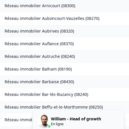
Réseau immobilier
Arnicourt
(
08300
)
Réseau immobilier
Auboncourt-Vauzelles
(
08270
)
Réseau immobilier
Aubrives
(
08320
)
Réseau immobilier
Auflance
(
08370
)
Réseau immobilier
Autruche
(
08240
)
Réseau immobilier
Balham
(
08190
)
Réseau immobilier
Barbaise
(
08430
)
Réseau immobilier
Bar-lès-Buzancy
(
08240
)
Réseau immobilier
Beffu-et-le-Morthomme
(
08250
)
William - Head of growth
Réseau immobilier
Belval
(
08090
)
En ligne