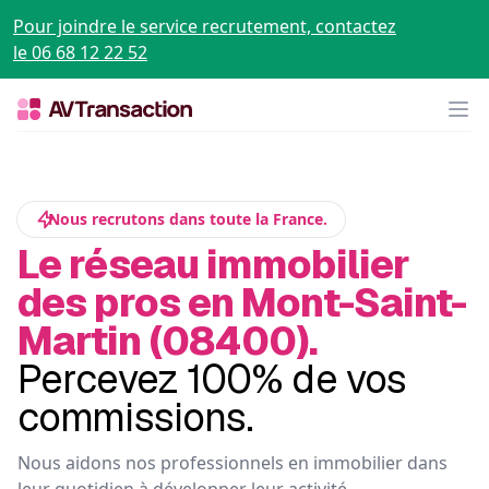
Pour joindre le service recrutement, contactez
le 06 68 12 22 52
Op
Nous recrutons dans toute la France.
Le réseau immobilier
des pros en Mont-Saint-
Martin (08400).
Percevez 100% de vos
commissions.
Nous aidons nos professionnels en immobilier dans