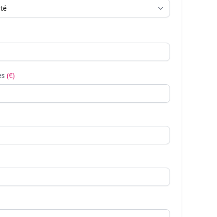
es
(€)