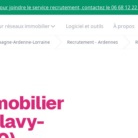
our joindre le service recrutement, contactez le 06 68 12 22
r réseaux immobilier
Logiciel et outils
À propos
pagne-Ardenne-Lorraine
Recrutement - Ardennes
R
mobilier
lavy-