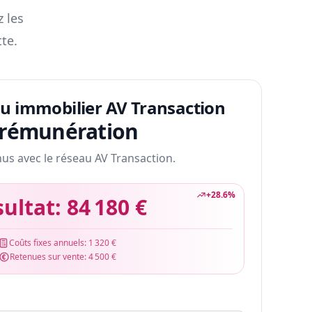
z les
te.
au immobilier AV Transaction
 rémunération
nus avec le réseau AV Transaction.
+
28.6
%
sultat:
84 180 €
Coûts fixes annuels:
1 320 €
Retenues sur vente:
4 500 €