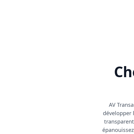
Cho
AV Transa
développer l
transparent
épanouissez-