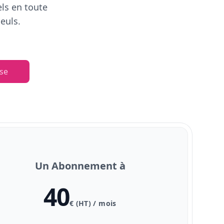
els en toute
euls.
se
Un Abonnement à
40
€ (HT) / mois