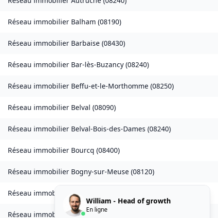
Réseau immobilier
Autruche
(
08240
)
Réseau immobilier
Balham
(
08190
)
Réseau immobilier
Barbaise
(
08430
)
Réseau immobilier
Bar-lès-Buzancy
(
08240
)
Réseau immobilier
Beffu-et-le-Morthomme
(
08250
)
Réseau immobilier
Belval
(
08090
)
Réseau immobilier
Belval-Bois-des-Dames
(
08240
)
Réseau immobilier
Bourcq
(
08400
)
Réseau immobilier
Bogny-sur-Meuse
(
08120
)
Réseau immobilier
Brévilly
(
08140
)
William - Head of growth
En ligne
Réseau immobilier
Bulson
(
08450
)