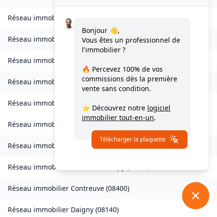
Réseau immobilier
Chagny
(
08430
)
Bonjour 👋,
Réseau immobilier
Chalandry-Elaire
(
08160
)
Vous êtes un professionnel de
l'immobilier ?
Réseau immobilier
Chardeny
(
08400
)
🔥 Percevez
100% de vos
commissions
dès la première
Réseau immobilier
Chatel-Chéhéry
(
08250
)
vente sans condition.
Réseau immobilier
Bairon et ses environs
(
08390
)
⭐ Découvrez notre
logiciel
immobilier tout-en-un
.
Réseau immobilier
Bairon et ses environs
(
08400
)
Télécharger la plaquette
Réseau immobilier
Cliron
(
08090
)
Réseau immobilier
Condé-lès-Herpy
(
08360
)
Réseau immobilier
Contreuve
(
08400
)
Réseau immobilier
Daigny
(
08140
)