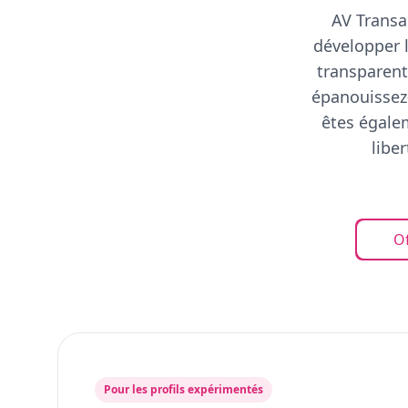
AV Transa
développer l
transparent
épanouissez-
êtes égalem
libe
Of
Pour les profils expérimentés