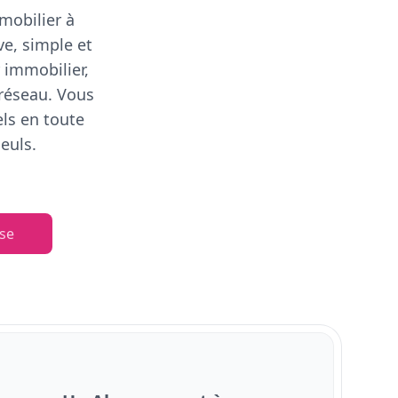
mobilier à
ve, simple et
 immobilier,
 réseau. Vous
els en toute
euls.
se