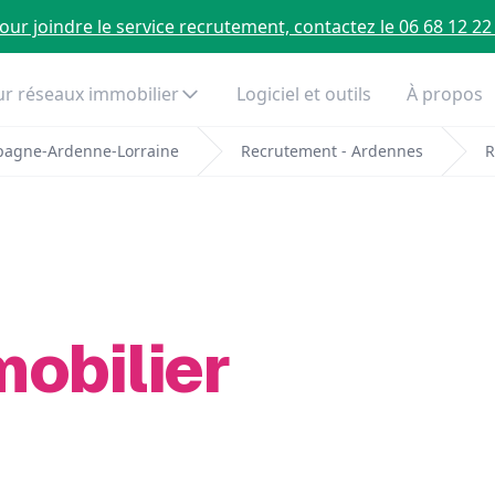
our joindre le service recrutement, contactez le 06 68 12 22
r réseaux immobilier
Logiciel et outils
À propos
pagne-Ardenne-Lorraine
Recrutement - Ardennes
R
mobilier