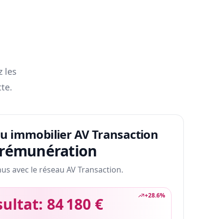
z les
te.
au immobilier AV Transaction
 rémunération
nus avec le réseau AV Transaction.
+
28.6
%
sultat:
84 180 €