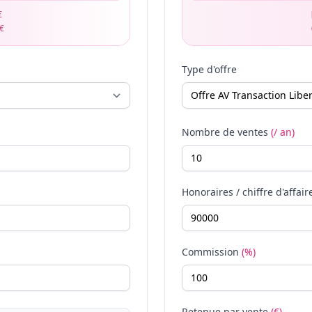
€
 €
Type d'offre
Nombre de ventes
(/ an)
Honoraires / chiffre d'affair
Commission
(%)
Retenue par vente
(€)